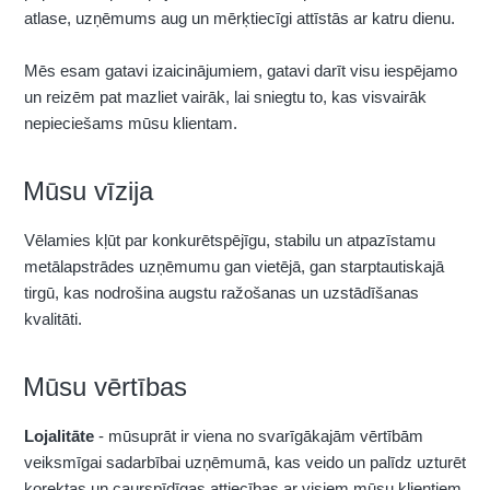
atlase, uzņēmums aug un mērķtiecīgi attīstās ar katru dienu.
Mēs esam gatavi izaicinājumiem, gatavi darīt visu iespējamo
un reizēm pat mazliet vairāk, lai sniegtu to, kas visvairāk
nepieciešams mūsu klientam.
Mūsu vīzija
Vēlamies kļūt par konkurētspējīgu, stabilu un atpazīstamu
metālapstrādes uzņēmumu gan vietējā, gan starptautiskajā
tirgū, kas nodrošina augstu ražošanas un uzstādīšanas
kvalitāti.
Mūsu vērtības
Lojalitāte
- mūsuprāt ir viena no svarīgākajām vērtībām
veiksmīgai sadarbībai uzņēmumā, kas veido un palīdz uzturēt
korektas un caurspīdīgas attiecības ar visiem mūsu klientiem.