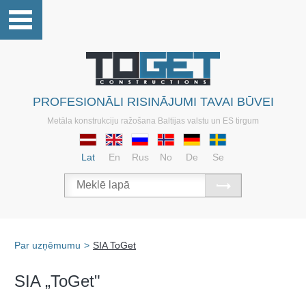
PROFESIONĀLI RISINĀJUMI TAVAI BŪVEI
Metāla konstrukciju ražošana Baltijas valstu un ES tirgum
Lat
En
Rus
No
De
Se
Par uzņēmumu
>
SIA ToGet
SIA „ToGet"