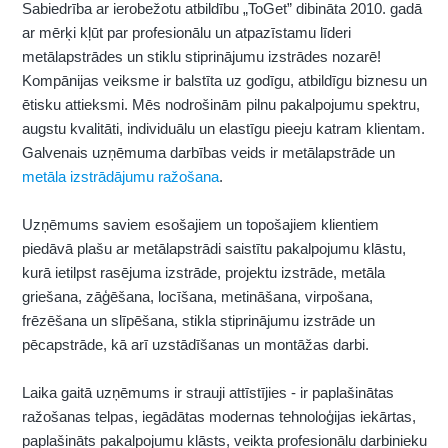
Sabiedrība ar ierobežotu atbildību „ToGet” dibināta 2010. gadā
ar mērķi kļūt par profesionālu un atpazīstamu līderi
metālapstrādes un stiklu stiprinājumu izstrādes nozarē!
Kompānijas veiksme ir balstīta uz godīgu, atbildīgu biznesu un
ētisku attieksmi. Mēs nodrošinām pilnu pakalpojumu spektru,
augstu kvalitāti, individuālu un elastīgu pieeju katram klientam.
Galvenais uzņēmuma darbības veids ir metālapstrāde un
metāla izstrādājumu ražošana
.
Uzņēmums saviem esošajiem un topošajiem klientiem
piedāvā plašu ar metālapstrādi saistītu pakalpojumu klāstu,
kurā ietilpst rasējuma izstrāde, projektu izstrāde, metāla
griešana, zāģēšana, locīšana, metināšana, virpošana,
frēzēšana un slīpēšana, stikla stiprinājumu izstrāde un
pēcapstrāde, kā arī uzstādīšanas un montāžas darbi.
Laika gaitā uzņēmums ir strauji attīstījies - ir paplašinātas
ražošanas telpas, iegādātas modernas tehnoloģijas iekārtas,
paplašināts pakalpojumu klāsts, veikta profesionālu darbinieku