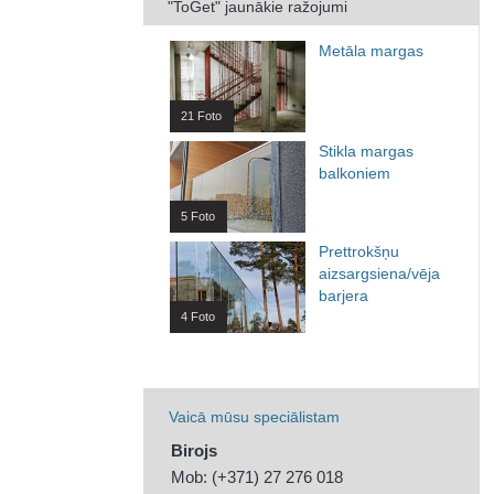
"ToGet" jaunākie ražojumi
Metāla margas
21 Foto
Stikla margas
balkoniem
5 Foto
Prettrokšņu
aizsargsiena/vēja
barjera
4 Foto
Vaicā mūsu speciālistam
Birojs
Mob: (+371) 27 276 018