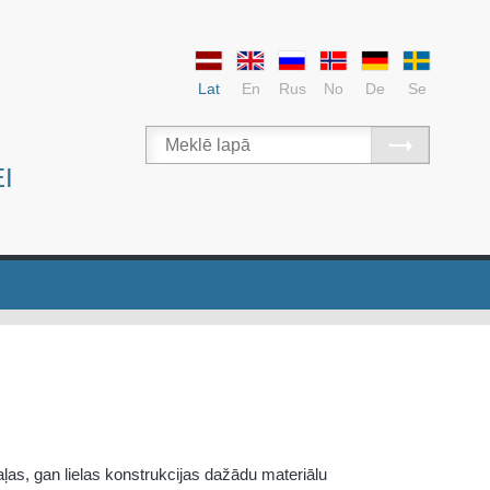
Lat
En
Rus
No
De
Se
I
ļas, gan lielas konstrukcijas dažādu materiālu