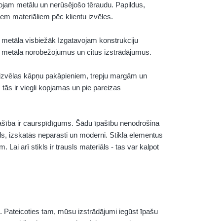
jam metālu un nerūsējošo tēraudu. Papildus,
iem materiāliem pēc klientu izvēles.
o metāla visbiežāk Izgatavojam konstrukciju
 metāla norobežojumus un citus izstrādājumus.
k izvēlas kāpņu pakāpieniem, trepju margām un
 tās ir viegli kopjamas un pie pareizas
 īpašība ir caurspīdīgums. Šādu īpašību nenodrošina
kls, izskatās neparasti un moderni. Stikla elementus
Lai arī stikls ir trausls materiāls - tas var kalpot
 Pateicoties tam, mūsu izstrādājumi iegūst īpašu