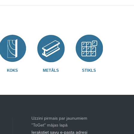
KOKS
METĀLS
STIKLS
Uzzini pirmais par jaunumiem
"ToGet" mājas lapā
Ierakstiet savu e-pasta adresi