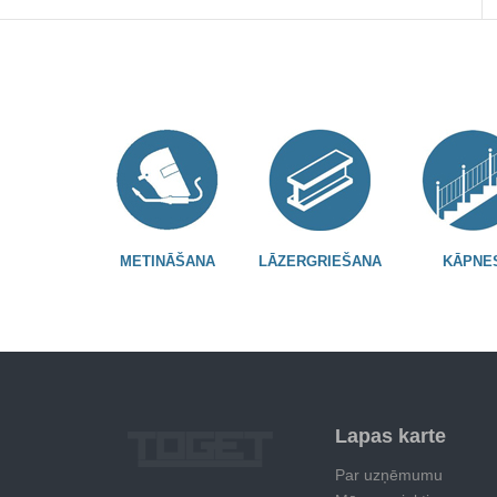
METINĀŠANA
LĀZERGRIEŠANA
KĀPNE
Lapas karte
Par uzņēmumu