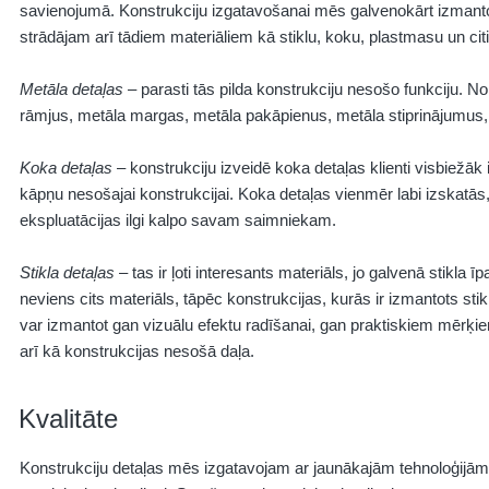
savienojumā. Konstrukciju izgatavošanai mēs galvenokārt izmanto
strādājam arī tādiem materiāliem kā stiklu, koku, plastmasu un cit
Metāla detaļas
– parasti tās pilda konstrukciju nesošo funkciju. N
rāmjus, metāla margas, metāla pakāpienus, metāla stiprinājumus,
Koka detaļas
– konstrukciju izveidē koka detaļas klienti visbiežā
kāpņu nesošajai konstrukcijai. Koka detaļas vienmēr labi izskatās,
ekspluatācijas ilgi kalpo savam saimniekam.
Stikla detaļas
– tas ir ļoti interesants materiāls, jo galvenā stikla
neviens cits materiāls, tāpēc konstrukcijas, kurās ir izmantots sti
var izmantot gan vizuālu efektu radīšanai, gan praktiskiem mērķiem. 
arī kā konstrukcijas nesošā daļa.
Kvalitāte
Konstrukciju detaļas mēs izgatavojam ar jaunākajām tehnoloģijām.