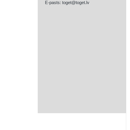
E-pasts:
toget@toget.lv