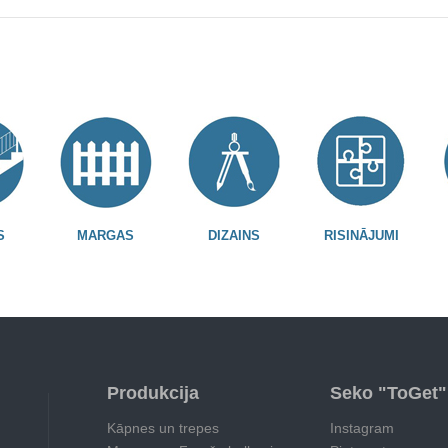
S
MARGAS
DIZAINS
RISINĀJUMI
Produkcija
Seko "ToGet"
Kāpnes un trepes
Instagram