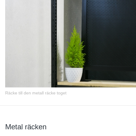
Räcke till den metall räcke toget
Metal räcken