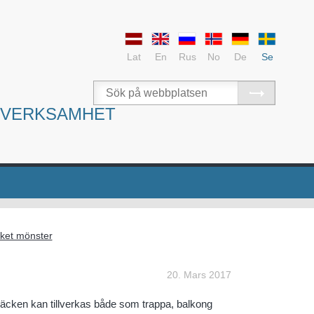
Lat
En
Rus
No
De
Se
SVERKSAMHET
ket mönster
20. Mars 2017
Räcken kan tillverkas både som trappa, balkong