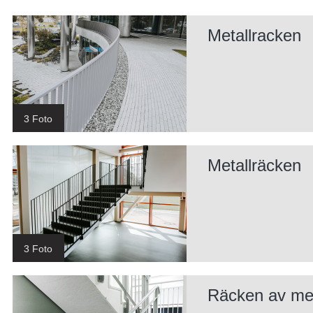
Metallracken
3 Foto
Metallräcken
3 Foto
Räcken av met