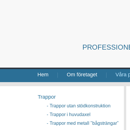
PROFESSION
Hem
Om företaget
Våra p
Trappor
-
Trappor utan stödkonstruktion
-
Trappor i huvudaxel
-
Trappor med metall "bågsträngar"