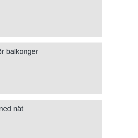
ör balkonger
med nät