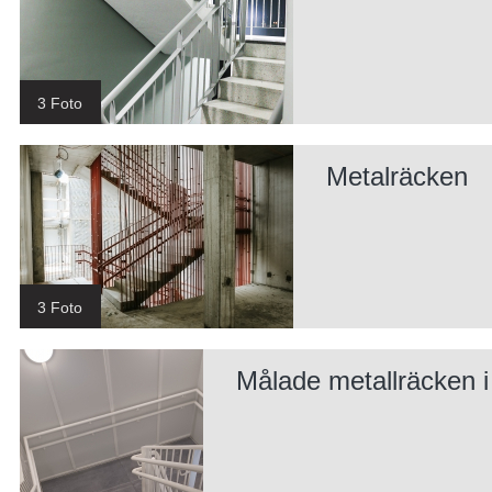
3 Foto
Metalräcken
3 Foto
Målade metallräcken i