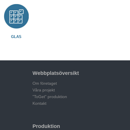
GLAS
Webbplatsöversikt
Om företaget
Våra projekt
"ToGet" produktion
Kontakt
Produktion