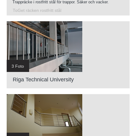
Trappräcke i rostfritt stål för trappor. Säker och vacker.
ToGet räcken rostfritt stål
3 Foto
Riga Technical University