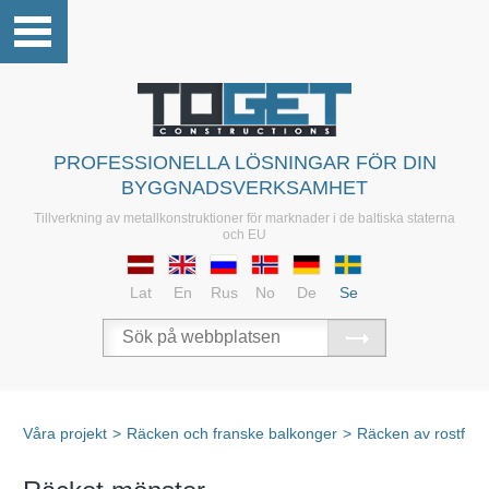
PROFESSIONELLA LÖSNINGAR FÖR DIN
BYGGNADSVERKSAMHET
Tillverkning av metallkonstruktioner för marknader i de baltiska staterna
och EU
Lat
En
Rus
No
De
Se
Våra projekt
>
Räcken och franske balkonger
>
Räcken av rostfritt 