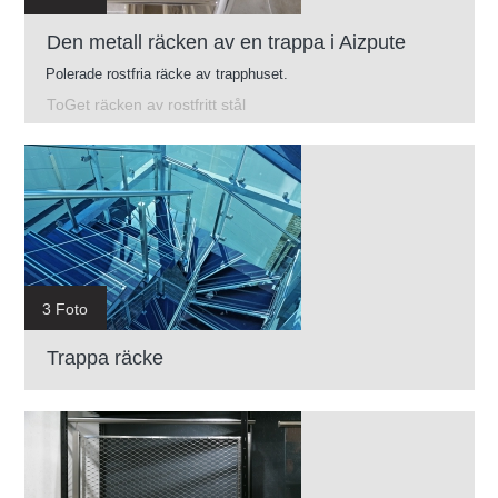
Den metall räcken av en trappa i Aizpute
Polerade rostfria räcke av trapphuset.
ToGet räcken av rostfritt stål
3 Foto
Trappa räcke