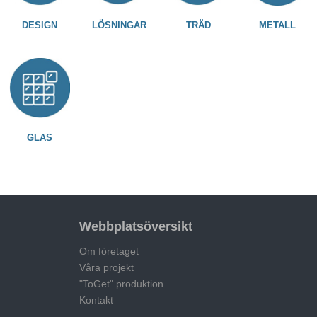
DESIGN
LÖSNINGAR
TRÄD
METALL
GLAS
Webbplatsöversikt
Om företaget
Våra projekt
"ToGet" produktion
Kontakt