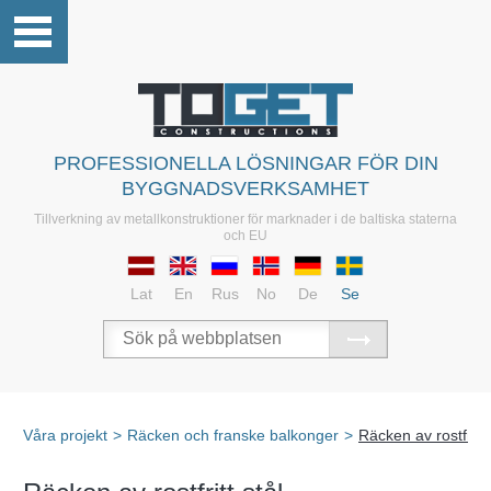
PROFESSIONELLA LÖSNINGAR FÖR DIN
BYGGNADSVERKSAMHET
Tillverkning av metallkonstruktioner för marknader i de baltiska staterna
och EU
Lat
En
Rus
No
De
Se
Våra projekt
>
Räcken och franske balkonger
>
Räcken av rostfritt 