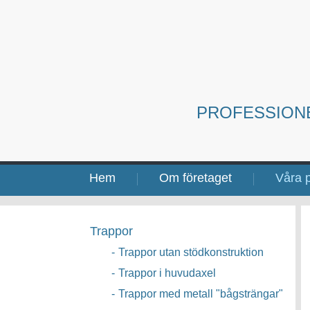
PROFESSION
Hem
Om företaget
Våra p
Trappor
-
Trappor utan stödkonstruktion
-
Trappor i huvudaxel
-
Trappor med metall "bågsträngar"