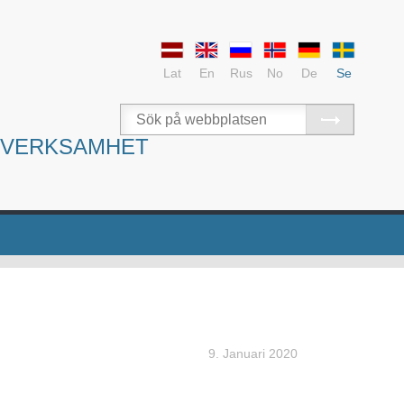
Lat
En
Rus
No
De
Se
SVERKSAMHET
9. Januari 2020