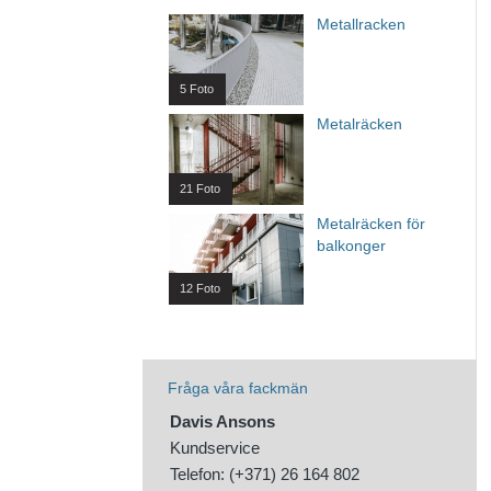
Metallracken
5 Foto
Metalräcken
21 Foto
Metalräcken för
balkonger
12 Foto
Fråga våra fackmän
Davis Ansons
Kundservice
Telefon: (+371) 26 164 802