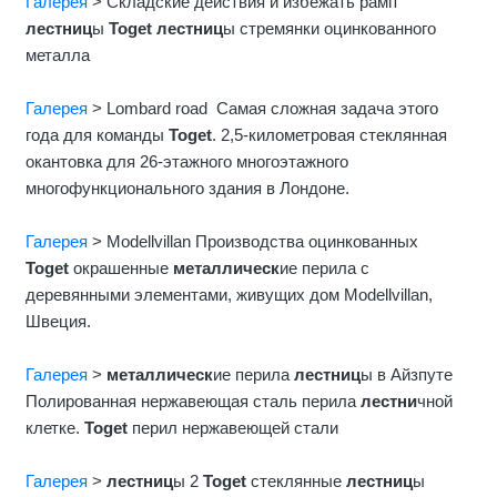
Галерея
> Складские действия и избежать рамп
лестниц
ы
Toget
лестниц
ы стремянки оцинкованного
металла
Галерея
> Lombard road Самая сложная задача этого
года для команды
Toget
. 2,5-километровая стеклянная
окантовка для 26-этажного многоэтажного
многофункционального здания в Лондоне.
Галерея
> Modellvillan Производства оцинкованных
Toget
окрашенные
металлическ
ие перила с
деревянными элементами, живущих дом Modellvillan,
Швеция.
Галерея
>
металлическ
ие перила
лестниц
ы в Айзпуте
Полированная нержавеющая сталь перила
лестни
чной
клетке.
Toget
перил нержавеющей стали
Галерея
>
лестниц
ы 2
Toget
стеклянные
лестниц
ы