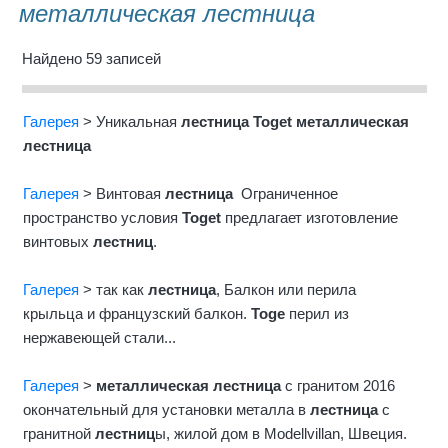
металлическая лестница
Найдено 59 записей
Галерея
> Уникальная
лестница
Toget
металлическая
лестница
Галерея
> Bинтовая
лестница
Ограниченное
пространство условия
Toget
предлагает изготовление
винтовых
лестниц
.
Галерея
> так как
лестница
, Балкон или перила
крыльца и французский балкон.
Toge
перил из
нержавеющей стали...
Галерея
>
металлическая
лестница
с гранитом 2016
окончательный для установки металла в
лестница
с
гранитной
лестниц
ы, жилой дом в Modellvillan, Швеция.