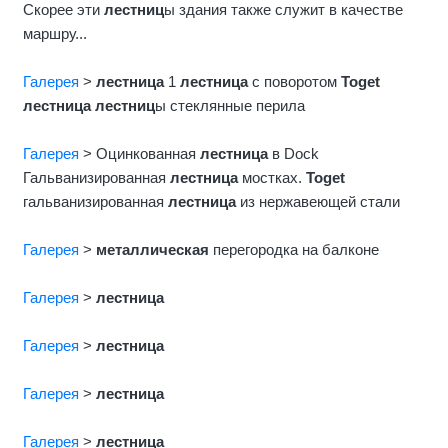
Скорее эти
лестниц
ы здания также служит в качестве
маршру...
Галерея
>
лестница
1
лестница
с поворотом
Toget
лестница
лестниц
ы стеклянные перила
Галерея
> Оцинкованная
лестница
в Dock
Гальванизированная
лестница
мостках.
Toget
гальванизированная
лестница
из нержавеющей стали
Галерея
>
металлическая
перегородка на балконе
Галерея
>
лестница
Галерея
>
лестница
Галерея
>
лестница
Галерея
>
лестница