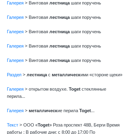
Галерея
> Винтовая
лестница
шаги поручень
Галерея
> Винтовая
лестница
шаги поручень
Галерея
> Винтовая
лестница
шаги поручень
Галерея
> Винтовая
лестница
шаги поручень
Галерея
> Винтовая
лестница
шаги поручень
Раздел
>
лестница
с
металлическ
ими «стороне щеки»
Галерея
> открытом воздухе.
Toget
стеклянные
перила...
Галерея
>
металлическ
ие перила
Toget
...
Текст
> ООО «
Toget
» Роза проспект 48B, Берги Время
работы : В рабочие дни: с 8:00 до 17:00 По