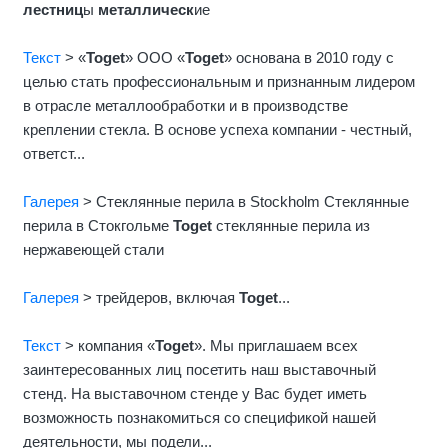
лестниц
ы
металлическ
ие
Текст
> «
Toget
» ООО «
Toget
» основана в 2010 году с
целью стать профессиональным и признанным лидером
в отраслe металлообработки и в производстве
креплении стекла. В основе успеха компании - честный,
ответст...
Галерея
> Стеклянные перила в Stockholm Стеклянные
перила в Стокгольме
Toget
стеклянные перила из
нержавеющей стали
Галерея
> трейдеров, включая
Toget
...
Текст
> компания «
Toget
». Мы приглашаем всех
заинтересованных лиц посетить наш выставочный
стенд. На выставочном стенде у Вас будет иметь
возможность познакомиться со спецификой нашей
деятельности, мы подели...