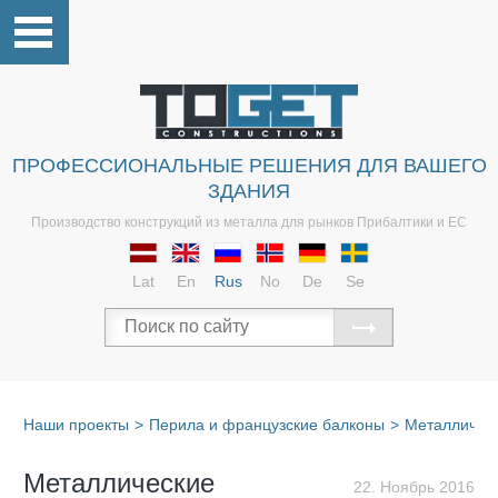
ПРОФЕССИОНАЛЬНЫЕ РЕШЕНИЯ ДЛЯ ВАШЕГО
ЗДАНИЯ
Производство конструкций из металла для рынков Прибалтики и ЕС
Lat
En
Rus
No
De
Se
Наши проекты
>
Перила и французские балконы
>
Металличес
Металлические
22. Ноябрь 2016