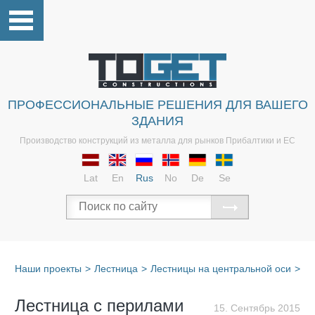
ПРОФЕССИОНАЛЬНЫЕ РЕШЕНИЯ ДЛЯ ВАШЕГО
ЗДАНИЯ
Производство конструкций из металла для рынков Прибалтики и ЕС
Lat
En
Rus
No
De
Se
Наши проекты
>
Лестница
>
Лестницы на центральной оси
>
Ле
Лестница с перилами
15. Сентябрь 2015