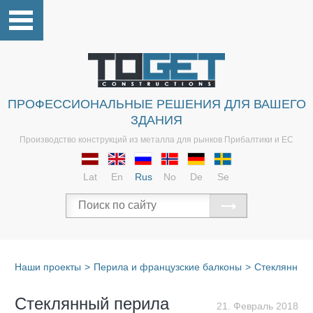
ПРОФЕССИОНАЛЬНЫЕ РЕШЕНИЯ ДЛЯ ВАШЕГО
ЗДАНИЯ
Производство конструкций из металла для рынков Прибалтики и ЕС
Lat
En
Rus
No
De
Se
Наши проекты
>
Перила и французские балконы
>
Стеклянные
Cтеклянный перила
21. Февраль 2018