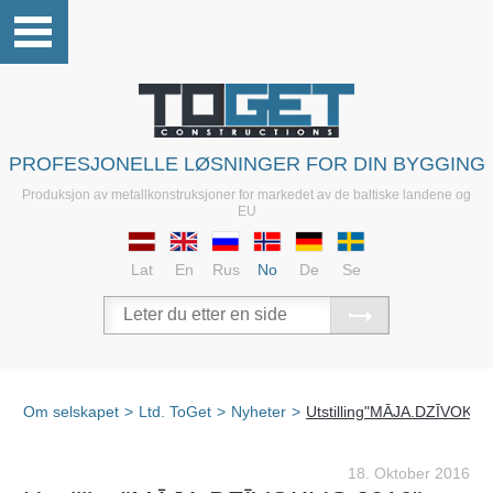
PROFESJONELLE LØSNINGER FOR DIN BYGGING
Produksjon av metallkonstruksjoner for markedet av de baltiske landene og
EU
Lat
En
Rus
No
De
Se
Om selskapet
>
Ltd. ToGet
>
Nyheter
>
Utstilling"MĀJA.DZĪVOKLI
18. Oktober 2016