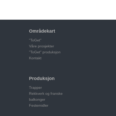
Områdekart
"ToGet"
Våre prosjekter
"ToGet" produksjon
Kontakt
Produksjon
Trapper
Rekkverk og franske
balkonger
Festemidler