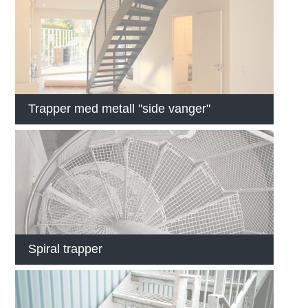
Trapper med metall "side vanger"
Spiral trapper