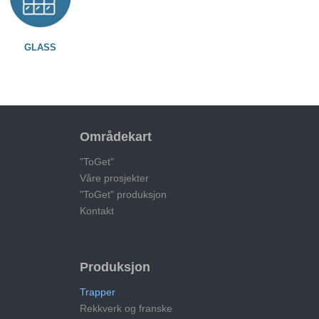
GLASS
Områdekart
"ToGet"
Våre prosjekter
"ToGet" produksjon
Kontakt
Produksjon
Trapper
Rekkverk og franske