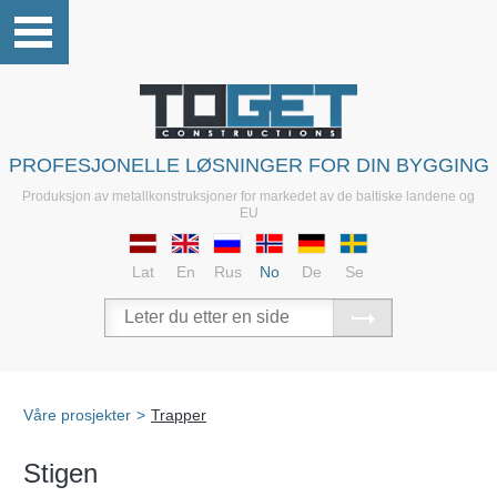
PROFESJONELLE LØSNINGER FOR DIN BYGGING
Produksjon av metallkonstruksjoner for markedet av de baltiske landene og
EU
Lat
En
Rus
No
De
Se
Våre prosjekter
>
Trapper
Stigen