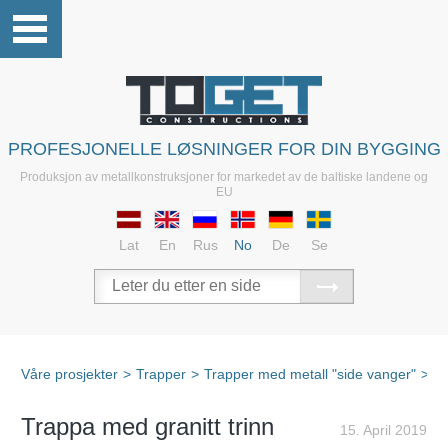
PROFESJONELLE LØSNINGER FOR DIN BYGGING
Produksjon av metallkonstruksjoner for markedet av de baltiske landene og
EU
Lat
En
Rus
No
De
Se
Våre prosjekter
>
Trapper
>
Trapper med metall "side vanger"
>
Tr
Trappa med granitt trinn
15. April 2019