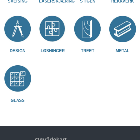
SVEISING
LASERSKJÆRING
STIGEN
REKKVERK
DESIGN
LØSNINGER
TREET
METAL
GLASS
Områdekart