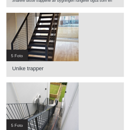
Snarere disse trappene av bygningen fungerer også som en
rømningsvei, de var belagt med flammesikkert belegg.
5 Foto
Unike trapper
5 Foto