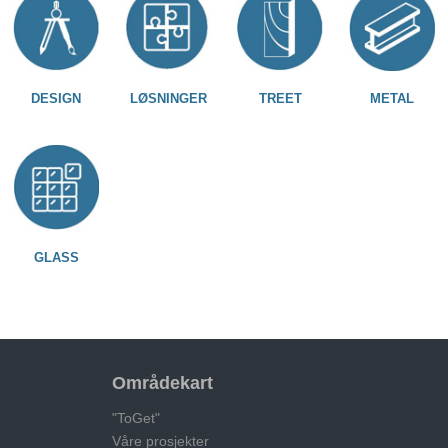
DESIGN
LØSNINGER
TREET
METAL
GLASS
Områdekart
"ToGet"
Våre prosjekter