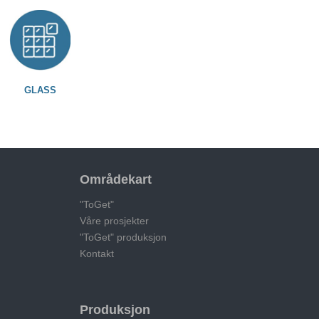
GLASS
Områdekart
"ToGet"
Våre prosjekter
"ToGet" produksjon
Kontakt
Produksjon