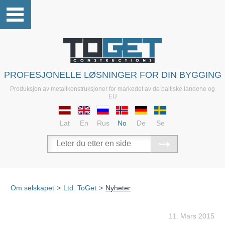
PROFESJONELLE LØSNINGER FOR DIN BYGGING
Produksjon av metallkonstruksjoner for markedet av de baltiske landene og
EU
Lat
En
Rus
No
De
Se
Om selskapet
>
Ltd. ToGet
>
Nyheter
11. Mars 2015