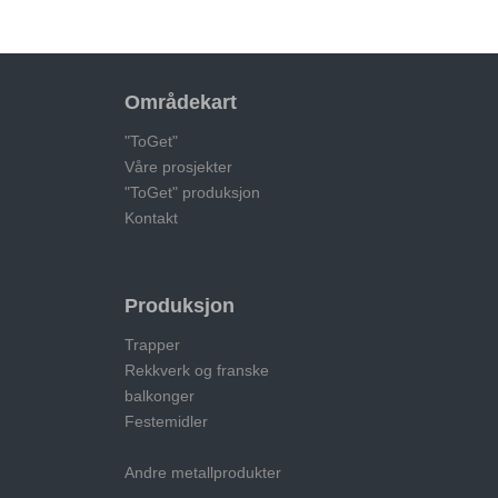
Områdekart
"ToGet"
Våre prosjekter
"ToGet" produksjon
Kontakt
Produksjon
Trapper
Rekkverk og franske
balkonger
Festemidler
Andre metallprodukter