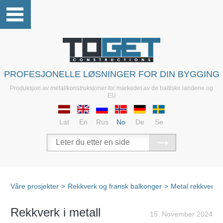
PROFESJONELLE LØSNINGER FOR DIN BYGGING
Produksjon av metallkonstruksjoner for markedet av de baltiske landene og
EU
Lat
En
Rus
No
De
Se
Våre prosjekter
>
Rekkverk og fransk balkonger
>
Metal rekkverk
Rekkverk i metall
15. November 2024