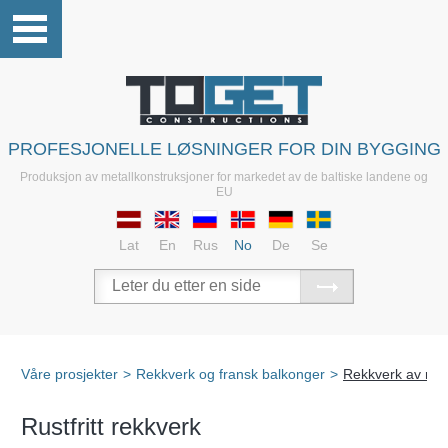
PROFESJONELLE LØSNINGER FOR DIN BYGGING
Produksjon av metallkonstruksjoner for markedet av de baltiske landene og
EU
Lat
En
Rus
No
De
Se
Våre prosjekter
>
Rekkverk og fransk balkonger
>
Rekkverk av rustf
Rustfritt rekkverk