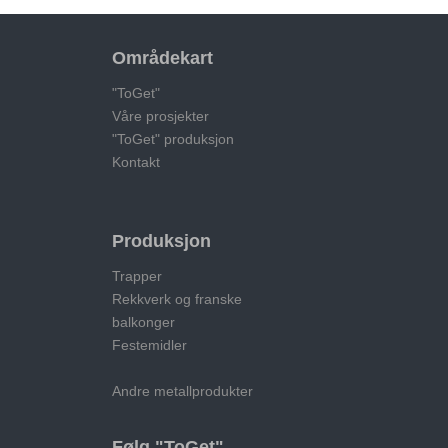
Områdekart
"ToGet"
Våre prosjekter
"ToGet" produksjon
Kontakt
Produksjon
Trapper
Rekkverk og franske
balkonger
Festemidler
Andre metallprodukter
Følg "ToGet"