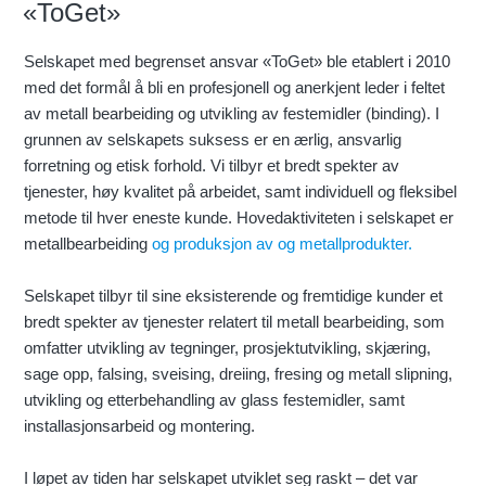
«ToGet»
Selskapet med begrenset ansvar «ToGet» ble etablert i 2010
med det formål å bli en profesjonell og anerkjent leder i feltet
av metall bearbeiding og utvikling av festemidler (binding). I
grunnen av selskapets suksess er en ærlig, ansvarlig
forretning og etisk forhold. Vi tilbyr et bredt spekter av
tjenester, høy kvalitet på arbeidet, samt individuell og fleksibel
metode til hver eneste kunde. Hovedaktiviteten i selskapet er
metallbearbeiding
og produksjon av og metallprodukter.
Selskapet tilbyr til sine eksisterende og fremtidige kunder et
bredt spekter av tjenester relatert til metall bearbeiding, som
omfatter utvikling av tegninger, prosjektutvikling, skjæring,
sage opp, falsing, sveising, dreiing, fresing og metall slipning,
utvikling og etterbehandling av glass festemidler, samt
installasjonsarbeid og montering.
I løpet av tiden har selskapet utviklet seg raskt – det var