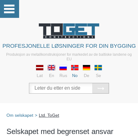
PROFESJONELLE LØSNINGER FOR DIN BYGGING
Produksjon av metallkonstruksjoner for markedet av de baltiske landene og
EU
Lat
En
Rus
No
De
Se
Om selskapet
>
Ltd. ToGet
Selskapet med begrenset ansvar