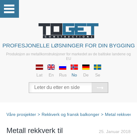
PROFESJONELLE LØSNINGER FOR DIN BYGGING
Produksjon av metallkonstruksjoner for markedet av de baltiske landene og
EU
Lat
En
Rus
No
De
Se
Våre prosjekter
>
Rekkverk og fransk balkonger
>
Metal rekkverk
Metall rekkverk til
25. Januar 2018