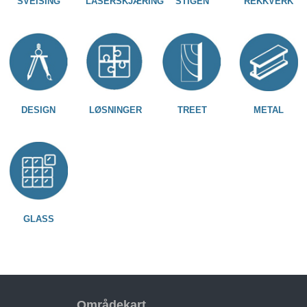
SVEISING
LASERSKJÆRING
STIGEN
REKKVERK
DESIGN
LØSNINGER
TREET
METAL
GLASS
Områdekart