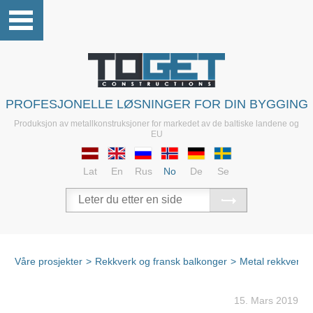
PROFESJONELLE LØSNINGER FOR DIN BYGGING
Produksjon av metallkonstruksjoner for markedet av de baltiske landene og
EU
Lat
En
Rus
No
De
Se
Våre prosjekter
>
Rekkverk og fransk balkonger
>
Metal rekkverk
15. Mars 2019