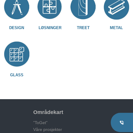
DESIGN
LØSNINGER
TREET
METAL
GLASS
Områdekart
"ToGet"
Våre prosjekter