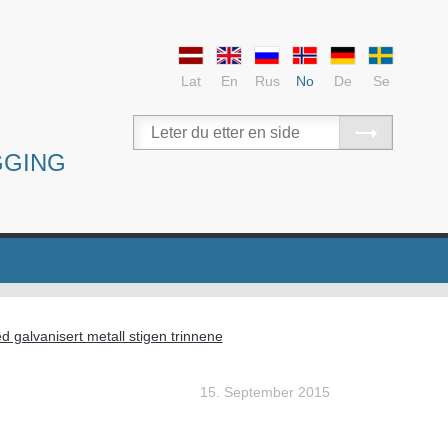
Lat
En
Rus
No
De
Se
GGING
d galvanisert metall stigen trinnene
15. September 2015