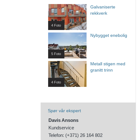
Galvaniserte
rekkverk
4 Foto
Nybygget enebolig
5 Foto
Metall stigen med
granitt trinn
4 Foto
Spør vår ekspert
Davis Ansons
Kundservice
Telefon: (+371) 26 164 802