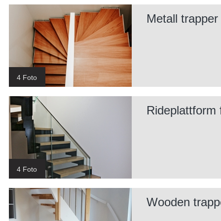
Metall trapper
4 Foto
Rideplattform 
4 Foto
Wooden trapp