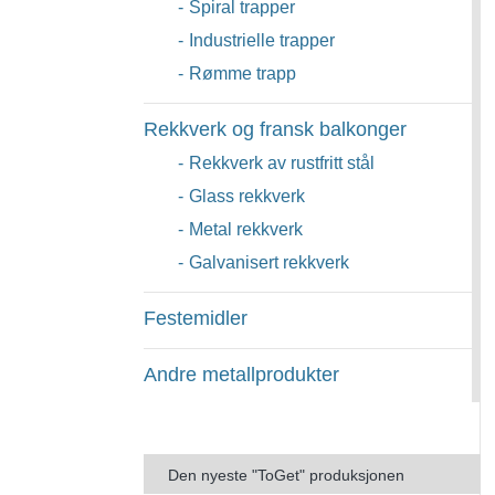
-
Spiral trapper
-
Industrielle trapper
-
Rømme trapp
Rekkverk og fransk balkonger
-
Rekkverk av rustfritt stål
-
Glass rekkverk
-
Metal rekkverk
-
Galvanisert rekkverk
Festemidler
Andre metallprodukter
Den nyeste "ToGet" produksjonen