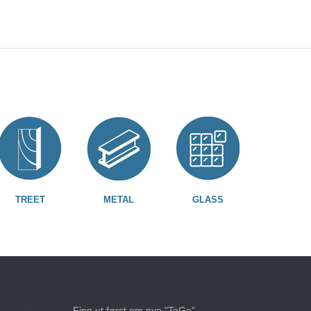
TREET
METAL
GLASS
Finn ut først om nye "ToGe"