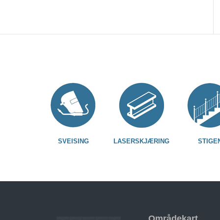
SVEISING
LASERSKJÆRING
STIGE
Områdekart