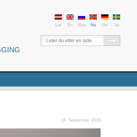
Lat
En
Rus
No
De
Se
GGING
15. September 2015