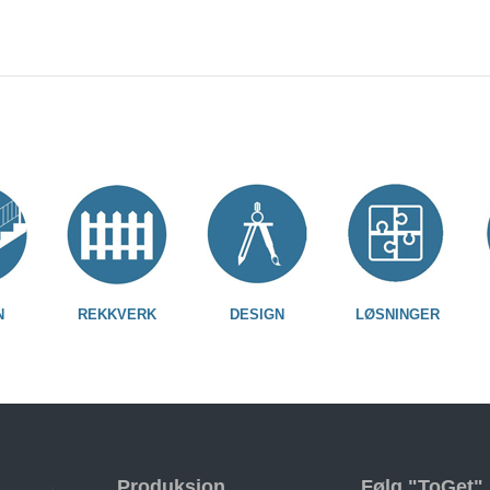
N
REKKVERK
DESIGN
LØSNINGER
Produksjon
Følg "ToGet"