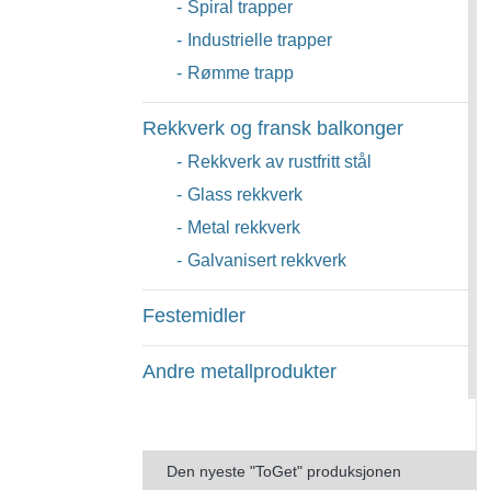
-
Spiral trapper
-
Industrielle trapper
-
Rømme trapp
Rekkverk og fransk balkonger
-
Rekkverk av rustfritt stål
-
Glass rekkverk
-
Metal rekkverk
-
Galvanisert rekkverk
Festemidler
Andre metallprodukter
Den nyeste "ToGet" produksjonen