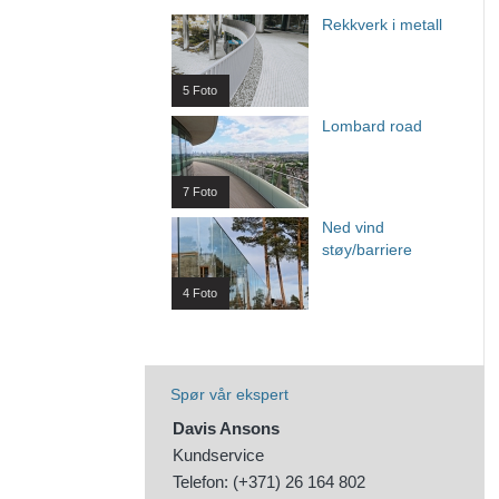
Rekkverk i metall
5 Foto
Lombard road
7 Foto
Ned vind
støy/barriere
4 Foto
Spør vår ekspert
Davis Ansons
Kundservice
Telefon: (+371) 26 164 802