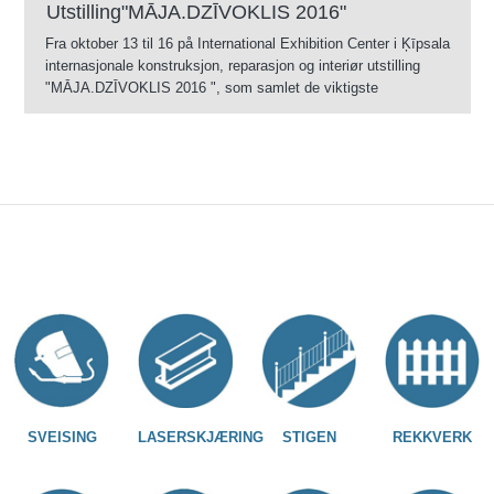
Utstilling"MĀJA.DZĪVOKLIS 2016"
Fra oktober 13 til 16 på International Exhibition Center i Ķīpsala
internasjonale konstruksjon, reparasjon og interiør utstilling
"MĀJA.DZĪVOKLIS 2016 ", som samlet de viktigste
produsentene av varer og tjenester, direkte konkurransedyktig
leverandører og handelsmenn, inkludert ToGeT
SVEISING
LASERSKJÆRING
STIGEN
REKKVERK