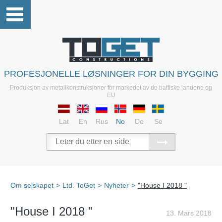
PROFESJONELLE LØSNINGER FOR DIN BYGGING
Produksjon av metallkonstruksjoner for markedet av de baltiske landene og
EU
Lat
En
Rus
No
De
Se
Om selskapet
>
Ltd. ToGet
>
Nyheter
>
"House I 2018 "
"House I 2018 "
13. Mars 2018