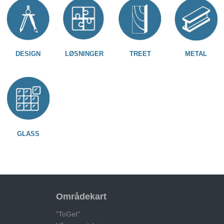
DESIGN
LØSNINGER
TREET
METAL
GLASS
Områdekart
"ToGet"