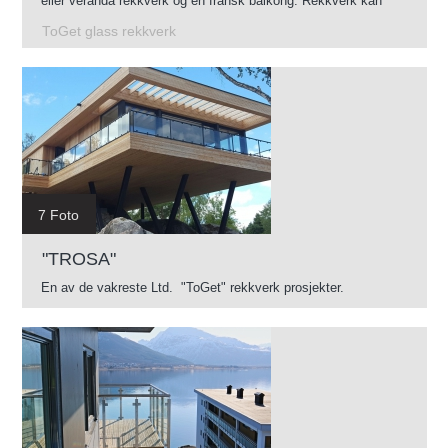
eller veranda rekkverk og en fransk balkong. Rekkverk kan
monteres innendørs og utendørs.
ToGet glass rekkverk
7 Foto
"TROSA"
En av de vakreste Ltd. "ToGet" rekkverk prosjekter.