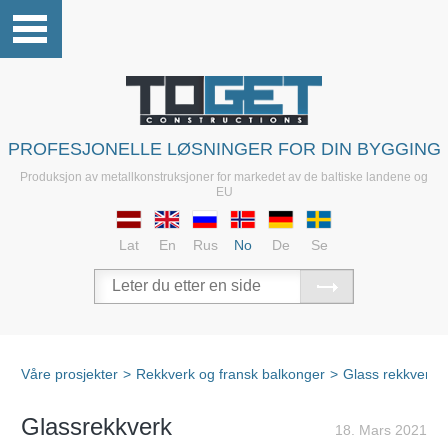
PROFESJONELLE LØSNINGER FOR DIN BYGGING
Produksjon av metallkonstruksjoner for markedet av de baltiske landene og
EU
Lat
En
Rus
No
De
Se
Våre prosjekter
>
Rekkverk og fransk balkonger
>
Glass rekkverk
Glassrekkverk
18. Mars 2021