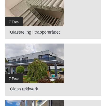
7 Foto
Glassreling i trappområdet
7 Foto
Glass rekkverk