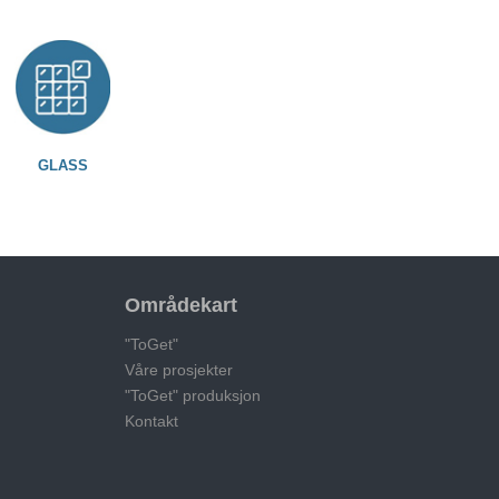
GLASS
Områdekart
"ToGet"
Våre prosjekter
"ToGet" produksjon
Kontakt