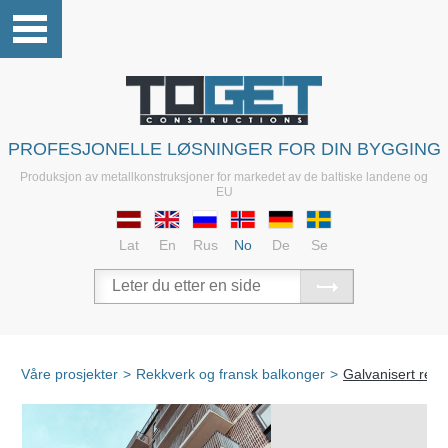
PROFESJONELLE LØSNINGER FOR DIN BYGGING
Produksjon av metallkonstruksjoner for markedet av de baltiske landene og
EU
Lat
En
Rus
No
De
Se
Våre prosjekter
>
Rekkverk og fransk balkonger
>
Galvanisert rekk