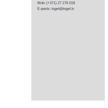
Mob: (+371) 27 276 018
E-pasts:
toget@toget.lv