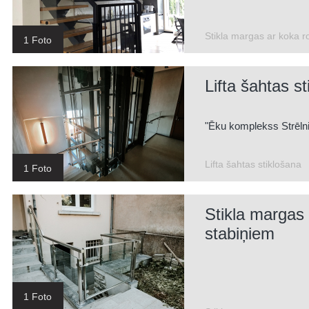
Stikla margas ar koka r
1 Foto
Lifta šahtas s
"Ēku komplekss Strēlni
SIA TOGET veiktie darb
Lifta šahtas stiklošana
1 Foto
rokturu izgatavošana 
Stikla margas
stabiņiem
1 Foto