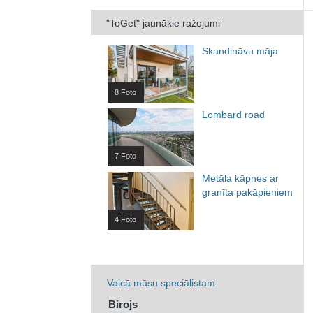
"ToGet" jaunākie ražojumi
Skandināvu māja
8 Foto
Lombard road
7 Foto
Metāla kāpnes ar
granīta pakāpieniem
4 Foto
Vaicā mūsu speciālistam
Birojs