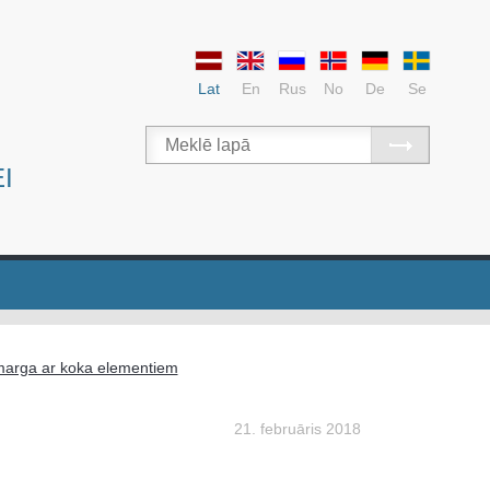
Lat
En
Rus
No
De
Se
I
 marga ar koka elementiem
21. februāris 2018