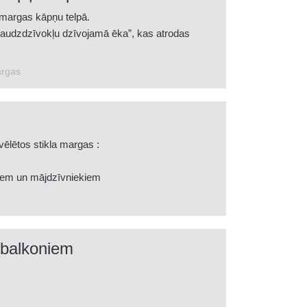
 margas kāpņu telpā.
audzdzīvokļu dzīvojamā ēka”, kas atrodas
argas
vēlētos stikla margas :
niem un mājdzīvniekiem
pgaismojumu
os toņos
kla margas gandrīz jebkurā vidē
 balkoniem