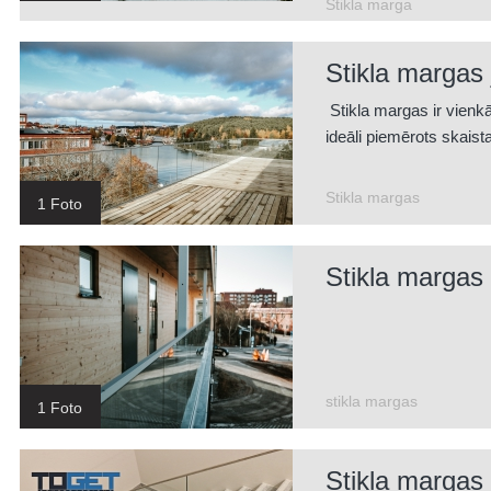
Stikla marga
Stikla margas 
Stikla margas ir vienk
ideāli piemērots skaist
Stikla margas
1 Foto
Stikla margas
stikla margas
1 Foto
Stikla margas