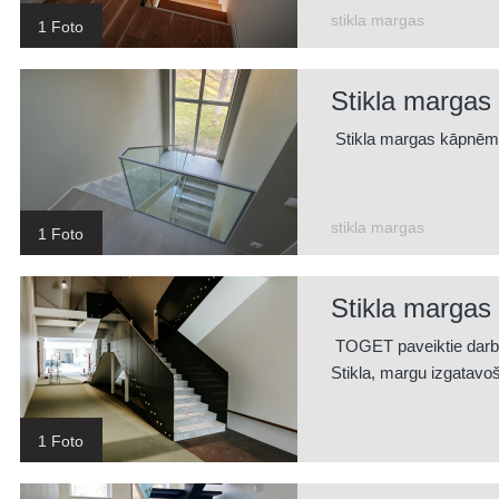
stikla margas
1 Foto
Stikla margas
Stikla margas kāpnēm
stikla margas
1 Foto
Stikla margas
TOGET paveiktie darbi I
Stikla, margu izgatav
1 Foto