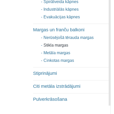
-
Spirālveida kāpnes
-
Industriālās kāpnes
-
Evakuācijas kāpnes
Margas un franču balkoni
-
Nerūsējošā tērauda margas
-
Stikla margas
-
Metāla margas
-
Cinkotas margas
Stiprinājumi
Citi metāla izstrādājumi
Pulverkrāsošana