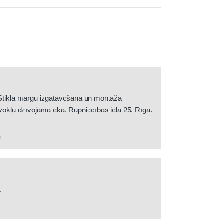
- Stikla margu izgatavošana un montāža
okļu dzīvojamā ēka, Rūpniecības iela 25, Rīga.
m
.