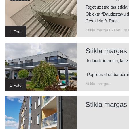
Toget uzstādītās stikla
Objektā “Daudzstāvu d
Cēsu ielā 9, Rīgā.
Stikla margas kāpņu m
1 Foto
Stikla margas
Ir daudz iemeslu, lai iz
-Papildus drošība bēr
-Nodrošina dabisko a
Stikla margas
1 Foto
-Viegli kopjamas
-Stikls pieejams dažād
-Jūs varat izmantot sti
Stikla margas