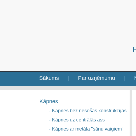
Sākums
Par uzņēmumu
Kāpnes
-
Kāpnes bez nesošās konstrukcijas.
-
Kāpnes uz centrālās ass
-
Kāpnes ar metāla "sānu vaigiem"