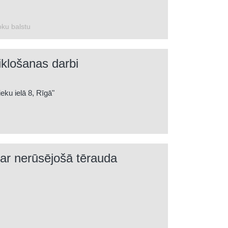
oku balstu
tiklošanas darbi
eku ielā 8, Rīgā"
i - Lifta šahtas stiklošanas darbi un margu
un montāža.
 ar nerūsējošā tērauda