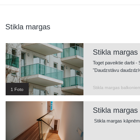
Stikla margas
Stikla margas
Toget paveiktie darbi 
"Daudzstāvu daudzdzīv
Stikla margas balkonie
1 Foto
Stikla margas
Stikla margas kāpnēm