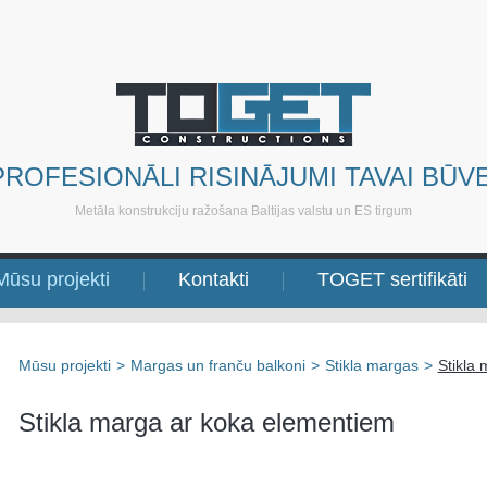
PROFESIONĀLI RISINĀJUMI TAVAI BŪVE
Metāla konstrukciju ražošana Baltijas valstu un ES tirgum
Mūsu projekti
Kontakti
TOGET sertifikāti
Mūsu projekti
>
Margas un franču balkoni
>
Stikla margas
>
Stikla
Stikla marga ar koka elementiem