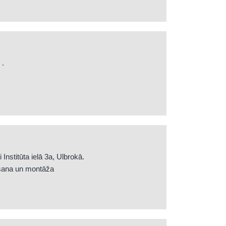
 .
nstitūta ielā 3a, Ulbrokā.
ošana un montāža