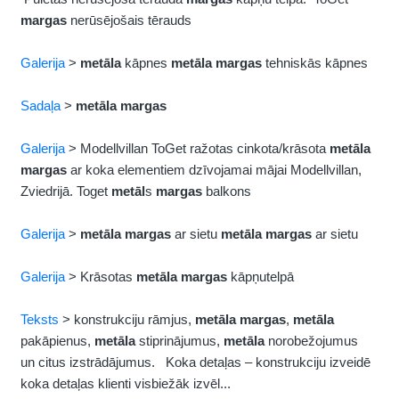
margas
nerūsējošais tērauds
Galerija
>
metāla
kāpnes
metāla
margas
tehniskās kāpnes
Sadaļa
>
metāla
margas
Galerija
> Modellvillan ToGet ražotas cinkota/krāsota
metāla
margas
ar koka elementiem dzīvojamai mājai Modellvillan,
Zviedrijā. Toget
metāl
s
margas
balkons
Galerija
>
metāla
margas
ar sietu
metāla
margas
ar sietu
Galerija
> Krāsotas
metāla
margas
kāpņutelpā
Teksts
> konstrukciju rāmjus,
metāla
margas
,
metāla
pakāpienus,
metāla
stiprinājumus,
metāla
norobežojumus
un citus izstrādājumus. Koka detaļas – konstrukciju izveidē
koka detaļas klienti visbiežāk izvēl...