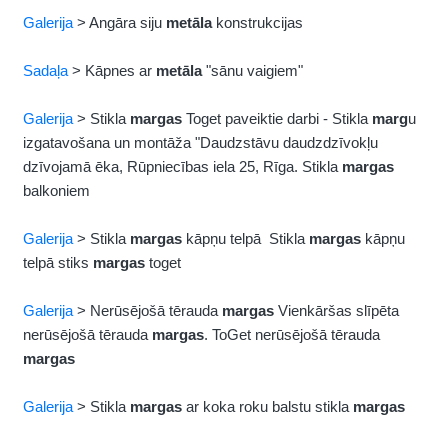
Galerija
> Angāra siju
metāla
konstrukcijas
Sadaļa
> Kāpnes ar
metāla
"sānu vaigiem"
Galerija
> Stikla
margas
Toget paveiktie darbi - Stikla
marg
u
izgatavošana un montāža "Daudzstāvu daudzdzīvokļu
dzīvojamā ēka, Rūpniecības iela 25, Rīga. Stikla
margas
balkoniem
Galerija
> Stikla
margas
kāpņu telpā Stikla
margas
kāpņu
telpā stiks
margas
toget
Galerija
> Nerūsējošā tērauda
margas
Vienkāršas slīpēta
nerūsējošā tērauda
margas
. ToGet nerūsējošā tērauda
margas
Galerija
> Stikla
margas
ar koka roku balstu stikla
margas