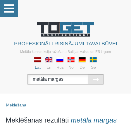
PROFESIONĀLI RISINĀJUMI TAVAI BŪVEI
Metāla konstrukciju ražošana Baltijas valstu un ES tirgum
Lat
En
Rus
No
De
Se
Meklēšana
Meklēšanas rezultāti
metāla margas