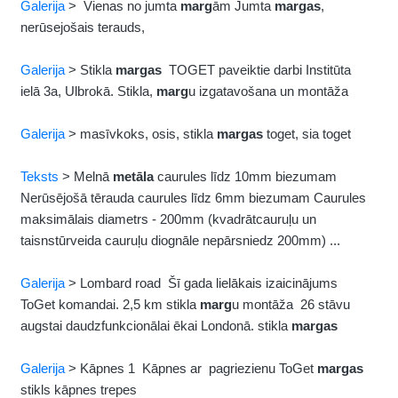
Galerija
> Vienas no jumta
marg
ām Jumta
margas
,
nerūsejošais terauds,
Galerija
> Stikla
margas
TOGET paveiktie darbi Institūta
ielā 3a, Ulbrokā. Stikla,
marg
u izgatavošana un montāža
Galerija
> masīvkoks, osis, stikla
margas
toget, sia toget
Teksts
> Melnā
metāla
caurules līdz 10mm biezumam
Nerūsējošā tērauda caurules līdz 6mm biezumam Caurules
maksimālais diametrs - 200mm (kvadrātcauruļu un
taisnstūrveida cauruļu diognāle nepārsniedz 200mm) ...
Galerija
> Lombard road Šī gada lielākais izaicinājums
ToGet komandai. 2,5 km stikla
marg
u montāža 26 stāvu
augstai daudzfunkcionālai ēkai Londonā. stikla
margas
Galerija
> Kāpnes 1 Kāpnes ar pagriezienu ToGet
margas
stikls kāpnes trepes