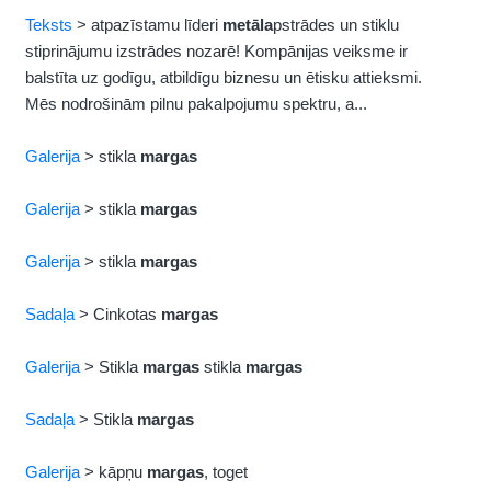
Teksts
> atpazīstamu līderi
metāla
pstrādes un stiklu
stiprinājumu izstrādes nozarē! Kompānijas veiksme ir
balstīta uz godīgu, atbildīgu biznesu un ētisku attieksmi.
Mēs nodrošinām pilnu pakalpojumu spektru, a...
Galerija
> stikla
margas
Galerija
> stikla
margas
Galerija
> stikla
margas
Sadaļa
> Cinkotas
margas
Galerija
> Stikla
margas
stikla
margas
Sadaļa
> Stikla
margas
Galerija
> kāpņu
margas
, toget