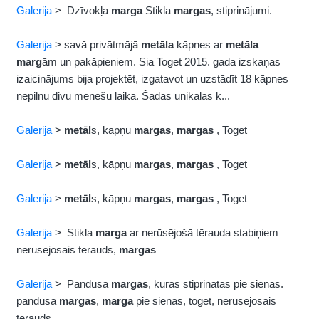
Galerija
> Dzīvokļa
marga
Stikla
margas
, stiprinājumi.
Galerija
> savā privātmājā
metāla
kāpnes ar
metāla
marg
ām un pakāpieniem. Sia Toget 2015. gada izskaņas
izaicinājums bija projektēt, izgatavot un uzstādīt 18 kāpnes
nepilnu divu mēnešu laikā. Šādas unikālas k...
Galerija
>
metāl
s, kāpņu
margas
,
margas
, Toget
Galerija
>
metāl
s, kāpņu
margas
,
margas
, Toget
Galerija
>
metāl
s, kāpņu
margas
,
margas
, Toget
Galerija
> Stikla
marga
ar nerūsējošā tērauda stabiņiem
nerusejosais terauds,
margas
Galerija
> Pandusa
margas
, kuras stiprinātas pie sienas.
pandusa
margas
,
marga
pie sienas, toget, nerusejosais
terauds