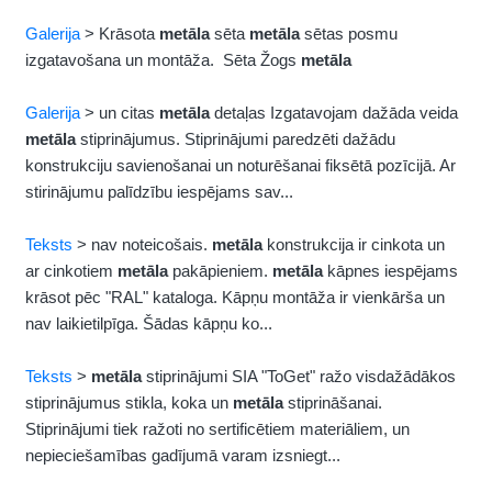
Galerija
> Krāsota
metāla
sēta
metāla
sētas posmu
izgatavošana un montāža. Sēta Žogs
metāla
Galerija
> un citas
metāla
detaļas Izgatavojam dažāda veida
metāla
stiprinājumus. Stiprinājumi paredzēti dažādu
konstrukciju savienošanai un noturēšanai fiksētā pozīcijā. Ar
stirinājumu palīdzību iespējams sav...
Teksts
> nav noteicošais.
metāla
konstrukcija ir cinkota un
ar cinkotiem
metāla
pakāpieniem.
metāla
kāpnes iespējams
krāsot pēc "RAL" kataloga. Kāpņu montāža ir vienkārša un
nav laikietilpīga. Šādas kāpņu ko...
Teksts
>
metāla
stiprinājumi SIA "ToGet" ražo visdažādākos
stiprinājumus stikla, koka un
metāla
stiprināšanai.
Stiprinājumi tiek ražoti no sertificētiem materiāliem, un
nepieciešamības gadījumā varam izsniegt...