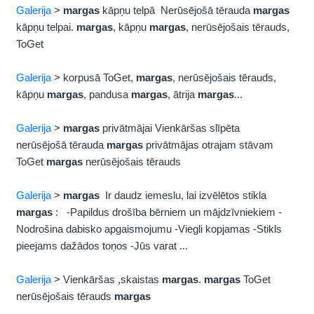
Galerija
>
margas
kāpņu telpā Nerūsējošā tērauda
margas
kāpņu telpai.
margas
, kāpņu
margas
, nerūsējošais tērauds,
ToGet
Galerija
> korpusā ToGet,
margas
, nerūsējošais tērauds,
kāpņu
margas
, pandusa
margas
, ātrija
margas
...
Galerija
>
margas
privātmājai Vienkāršas slīpēta
nerūsējošā tērauda
margas
privātmājas otrajam stāvam
ToGet
margas
nerūsējošais tērauds
Galerija
>
margas
Ir daudz iemeslu, lai izvēlētos stikla
margas
: -Papildus drošība bērniem un mājdzīvniekiem -
Nodrošina dabisko apgaismojumu -Viegli kopjamas -Stikls
pieejams dažādos toņos -Jūs varat ...
Galerija
> Vienkāršas ,skaistas
margas
.
margas
ToGet
nerūsējošais tērauds
margas