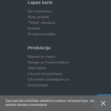
Lapas karte
Par uzņēmumu
Mūsu projekti
"ToGet" ražošana
Kontakti
Privātuma politika
Produkcija
Kāpnes un trepes
Margas un Franču balkoni
Stiprinājumi
Cauruļu lāzergriešana
Citi metāla izstrādājumi un
konstrukcijas
Seko "ToGet"
Šajā lapā tiek izmantotas sīkdatnes (cookies). Izmantojot lapu, Jūs
piekrītat sīkdatņu izmantošanai.
Instagram