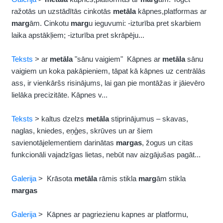
ražotās un uzstādītās cinkotās
metāla
kāpnes,platformas ar
marg
ām. Cinkotu
marg
u ieguvumi: -izturība pret skarbiem
laika apstākļiem; -izturība pret skrāpēju...
Teksts
> ar
metāla
"sānu vaigiem" Kāpnes ar
metāla
sānu
vaigiem un koka pakāpieniem, tāpat kā kāpnes uz centrālās
ass, ir vienkāršs risinājums, lai gan pie montāžas ir jāievēro
lielāka precizitāte. Kāpnes v...
Teksts
> kaltus dzelzs
metāla
stiprinājumus – skavas,
naglas, kniedes, eņģes, skrūves un ar šiem
savienotājelementiem darinātas
margas
, žogus un citas
funkcionāli vajadzīgas lietas, nebūt nav aizgājušas pagāt...
Galerija
> Krāsota
metāla
rāmis stikla
marg
ām stikla
margas
Galerija
> Kāpnes ar pagriezienu kapnes ar platformu,