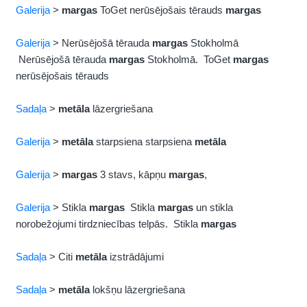
Galerija
>
margas
ToGet nerūsējošais tērauds
margas
Galerija
> Nerūsējošā tērauda
margas
Stokholmā
Nerūsējošā tērauda
margas
Stokholmā. ToGet
margas
nerūsējošais tērauds
Sadaļa
>
metāla
lāzergriešana
Galerija
>
metāla
starpsiena starpsiena
metāla
Galerija
>
margas
3 stavs, kāpņu
margas
,
Galerija
> Stikla
margas
Stikla
margas
un stikla
norobežojumi tirdzniecības telpās. Stikla
margas
Sadaļa
> Citi
metāla
izstrādājumi
Sadaļa
>
metāla
lokšņu lāzergriešana