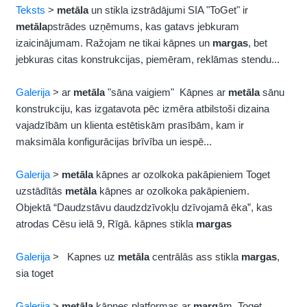
Teksts
>
metāla
un stikla izstrādājumi SIA "ToGet" ir
metāla
pstrādes uzņēmums, kas gatavs jebkuram
izaicinājumam. Ražojam ne tikai kāpnes un
margas
, bet
jebkuras citas konstrukcijas, piemēram, reklāmas stendu...
Galerija
> ar
metāla
"sāna vaigiem" Kāpnes ar
metāla
sānu
konstrukciju, kas izgatavota pēc izmēra atbilstoši dizaina
vajadzībām un klienta estētiskām prasībām, kam ir
maksimāla konfigurācijas brīvība un iespē...
Galerija
>
metāla
kāpnes ar ozolkoka pakāpieniem Toget
uzstādītās
metāla
kāpnes ar ozolkoka pakāpieniem.
Objektā “Daudzstāvu daudzdzīvokļu dzīvojamā ēka”, kas
atrodas Cēsu ielā 9, Rīgā. kāpnes stikla
margas
Galerija
> Kapnes uz
metāla
centrālās ass stikla
margas
,
sia toget
Galerija
>
metāla
kāpnes,platformas ar
marg
ām. Toget