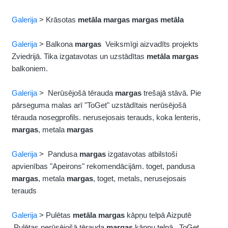
Galerija
> Krāsotas
metāla
margas
margas
metāla
Galerija
> Balkona
margas
Veiksmīgi aizvadīts projekts
Zviedrijā. Tika izgatavotas un uzstādītas
metāla
margas
balkoniem.
Galerija
> Nerūsējošā tērauda
margas
trešajā stāvā. Pie
pārseguma malas arī "ToGet" uzstādītais nerūsējošā
tērauda nosegprofils. nerusejosais terauds, koka lenteris,
margas
, metala
margas
Galerija
> Pandusa
margas
izgatavotas atbilstoši
apvienības "Apeirons" rekomendācijām. toget, pandusa
margas
, metala
margas
, toget, metals, nerusejosais
terauds
Galerija
> Pulētas
metāla
margas
kāpņu telpā Aizputē
Pulētas nerūsējošā tērauda
margas
kāpņu telpā. ToGet