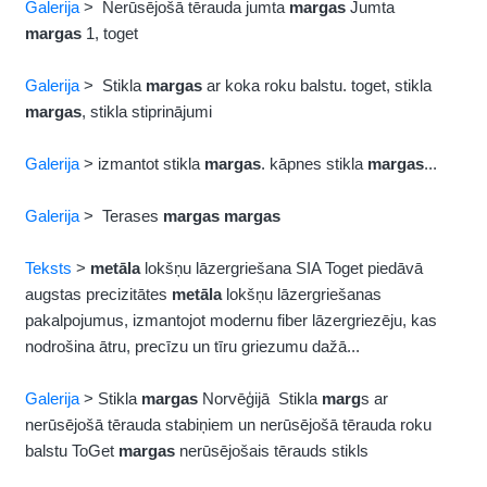
Galerija
> Nerūsējošā tērauda jumta
margas
Jumta
margas
1, toget
Galerija
> Stikla
margas
ar koka roku balstu. toget, stikla
margas
, stikla stiprinājumi
Galerija
> izmantot stikla
margas
. kāpnes stikla
margas
...
Galerija
> Terases
margas
margas
Teksts
>
metāla
lokšņu lāzergriešana SIA Toget piedāvā
augstas precizitātes
metāla
lokšņu lāzergriešanas
pakalpojumus, izmantojot modernu fiber lāzergriezēju, kas
nodrošina ātru, precīzu un tīru griezumu dažā...
Galerija
> Stikla
margas
Norvēģijā Stikla
marg
s ar
nerūsējošā tērauda stabiņiem un nerūsējošā tērauda roku
balstu ToGet
margas
nerūsējošais tērauds stikls