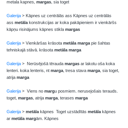
metala kapnes,
margas
, sia toget
Galerija
> Kāpnes uz centrālās ass Kāpnes uz centrālās
ass
metāla
konstrukcijas ar koka pakāpieniem ir vienkāršs
kāpņu risinājums kāpnes stikla
margas
Galerija
> Vienkāršas krāsota
metāla
marga
pie šahtas
tehniskajā stāvā. krāsota
metāla
marga
Galerija
> Nerūsējošā tērauda
margas
ar lakotu oša koka
lenteri. koka lenteris, nt
marga
, tresa stava
marga
, sia toget,
atrija
marga
Galerija
> Viens no
marg
u posmiem. nerusejošais terauds.
toget,
margas
, atrija
marga
, terases
marga
Galerija
>
metāla
kāpnes Toget uzstādītās
metāla
kāpnes
ar
metāla
marg
ām. Kāpnes