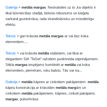
Galerija
>
metāla
margas
Neskatoties uz to ,ka objekts ir
tikai būvniecibas stadijā, betona robustums un ķieģeļu
sarkanā gruntskrāsa, rada skandināvisku un mūsdienīgu
efektu.
Teksts
> gan krāsota
metāla
margas
ar vai bez koka
elementiem....
Teksts
> vai krāsota
metāla
stabiņiem, vai tikai ar
elegantiem SIA "ToGet" ražotiem punktveida stiprinājumiem.
Stikla
margas
iespējams kombinēt ar
metāla
vai koka
elementiem, piemēram, roku balstu. Tās var ka...
Galerija
>
metāla
kāpnes ar cinkotiem pakāpieniem
metāla
kāpņu konstrukcija ar krāsotām
metāla
marg
ām un
cinkotiem
metāla
pakāpieniem. kāpnes, cinkoti pakāpieni,
margas
, pulverkrāsa