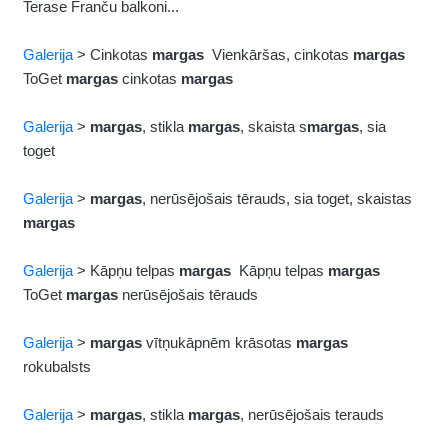
Terase Franču balkoni...
Galerija
> Cinkotas
margas
Vienkāršas, cinkotas
margas
ToGet
margas
cinkotas
margas
Galerija
>
margas
, stikla
margas
, skaista s
margas
, sia
toget
Galerija
>
margas
, nerūsējošais tērauds, sia toget, skaistas
margas
Galerija
> Kāpņu telpas
margas
Kāpņu telpas
margas
ToGet
margas
nerūsējošais tērauds
Galerija
>
margas
vītņukāpnēm krāsotas
margas
rokubalsts
Galerija
>
margas
, stikla
margas
, nerūsējošais terauds