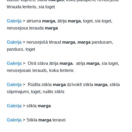
tērauda lenteris, sia toget
Galerija
> atriuma
marga
, ātrija
marga
, toget, sia toget,
nerusejosa terauda
marga
Galerija
> nerusejošā tēraud
marga
,
marga
pandusam,
panduss, toget
Galerija
> Otrā stāva ātrija
marga
. atrija
marga
, sia toget,
nerusejosais terauds, koka lenteris
Galerija
> Rūdīta stikla
marga
dzīvoklī stikla
marga
, stikla
stiprinajumi, toget, rudits stikls
Galerija
> stikla
marga
Galerija
> Stikla
marga
terasei