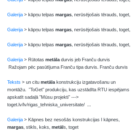
Galerija
> kāpņu telpas
margas
, nerūsējošais tērauds, toget,
Galerija
> kāpņu telpas
margas
, nerūsējošais tērauds, toget,
Galerija
> kāpņu telpas
margas
, nerūsējošais tērauds, toget,
Galerija
> Rūtotas
metāla
durvis jeb Franču durvis
Ražojam pēc pasūtījuma Franču tipa durvis. Franču durvis
Teksts
> un citu
metāla
konstrukciju izgatavošanu un
montāžu. "ToGet" produkciju, kas uzstādīta RTU iespējams
apskatīt sadaļā "Mūsu projekti" --->
toget.lv/lv/rigas_tehniska_universitate/ ...
Galerija
> Kāpnes bez nesošās konstrukcijas I kāpnes,
margas
, stikls, koks,
metāl
s, toget