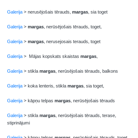
Galerija
> nerusējošais tērauds,
margas
, sia toget
Galerija
>
margas
, nerūsējošais tērauds, toget,
Galerija
>
margas
, nerusejosais terauds, toget
Galerija
> Mājas kopskats skaistas
margas
,
Galerija
> stikla
margas
, nerūsējošais tērauds, balkons
Galerija
> koka lenteris, stikla
margas
, sia toget,
Galerija
> kāpņu telpas
margas
, nerūsējošais tērauds
Galerija
> stikla
margas
, nerūsējošais tērauds, terase,
stiprinājumi
Galerija
> kāpņu telpas
margas
, nerūsējošais tērauds, toget,