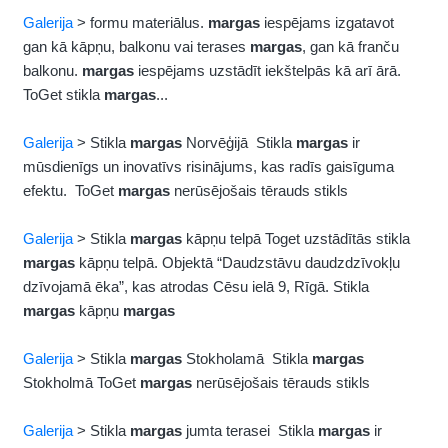
Galerija
> formu materiālus.
margas
iespējams izgatavot
gan kā kāpņu, balkonu vai terases
margas
, gan kā franču
balkonu.
margas
iespējams uzstādīt iekštelpās kā arī ārā.
ToGet stikla
margas
...
Galerija
> Stikla
margas
Norvēģijā Stikla
margas
ir
mūsdienīgs un inovatīvs risinājums, kas radīs gaisīguma
efektu. ToGet
margas
nerūsējošais tērauds stikls
Galerija
> Stikla
margas
kāpņu telpā Toget uzstādītās stikla
margas
kāpņu telpā. Objektā “Daudzstāvu daudzdzīvokļu
dzīvojamā ēka”, kas atrodas Cēsu ielā 9, Rīgā. Stikla
margas
kāpņu
margas
Galerija
> Stikla
margas
Stokholamā Stikla
margas
Stokholmā ToGet
margas
nerūsējošais tērauds stikls
Galerija
> Stikla
margas
jumta terasei Stikla
margas
ir