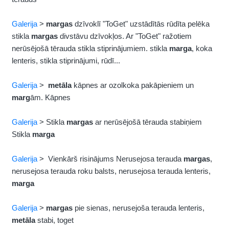
Galerija
>
margas
dzīvoklī "ToGet" uzstādītās rūdīta pelēka
stikla
margas
divstāvu dzīvokļos. Ar "ToGet" ražotiem
nerūsējošā tērauda stikla stiprinājumiem. stikla
marga
, koka
lenteris, stikla stiprinājumi, rūdī...
Galerija
>
metāla
kāpnes ar ozolkoka pakāpieniem un
marg
ām. Kāpnes
Galerija
> Stikla
margas
ar nerūsējošā tērauda stabiņiem
Stikla
marga
Galerija
> Vienkārš risinājums Nerusejosa terauda
margas
,
nerusejosa terauda roku balsts, nerusejosa terauda lenteris,
marga
Galerija
>
margas
pie sienas, nerusejoša terauda lenteris,
metāla
stabi, toget