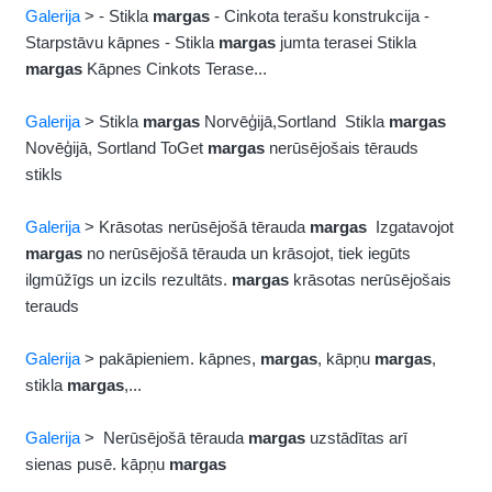
Galerija
> - Stikla
margas
- Cinkota terašu konstrukcija -
Starpstāvu kāpnes - Stikla
margas
jumta terasei Stikla
margas
Kāpnes Cinkots Terase...
Galerija
> Stikla
margas
Norvēģijā,Sortland Stikla
margas
Novēģijā, Sortland ToGet
margas
nerūsējošais tērauds
stikls
Galerija
> Krāsotas nerūsējošā tērauda
margas
Izgatavojot
margas
no nerūsējošā tērauda un krāsojot, tiek iegūts
ilgmūžīgs un izcils rezultāts.
margas
krāsotas nerūsējošais
terauds
Galerija
> pakāpieniem. kāpnes,
margas
, kāpņu
margas
,
stikla
margas
,...
Galerija
> Nerūsējošā tērauda
margas
uzstādītas arī
sienas pusē. kāpņu
margas