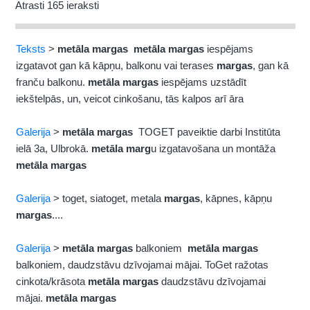
Atrasti 165 ieraksti
Teksts
>
metāla
margas
metāla
margas
iespējams
izgatavot gan kā kāpņu, balkonu vai terases
margas
, gan kā
franču balkonu.
metāla
margas
iespējams uzstādīt
iekštelpās, un, veicot cinkošanu, tās kalpos arī āra
Galerija
>
metāla
margas
TOGET paveiktie darbi Institūta
ielā 3a, Ulbrokā.
metāla
marg
u izgatavošana un montāža
metāla
margas
Galerija
> toget, siatoget, metala
margas
, kāpnes, kāpņu
margas
....
Galerija
>
metāla
margas
balkoniem
metāla
margas
balkoniem, daudzstāvu dzīvojamai mājai. ToGet ražotas
cinkota/krāsota
metāla
margas
daudzstāvu dzīvojamai
mājai.
metāla
margas