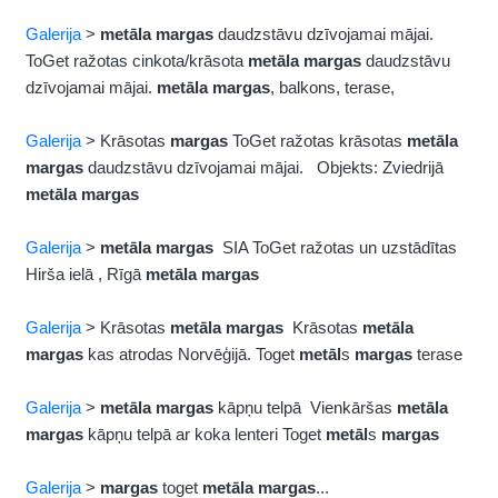
Galerija
>
metāla
margas
daudzstāvu dzīvojamai mājai.
ToGet ražotas cinkota/krāsota
metāla
margas
daudzstāvu
dzīvojamai mājai.
metāla
margas
, balkons, terase,
Galerija
> Krāsotas
margas
ToGet ražotas krāsotas
metāla
margas
daudzstāvu dzīvojamai mājai. Objekts: Zviedrijā
metāla
margas
Galerija
>
metāla
margas
SIA ToGet ražotas un uzstādītas
Hirša ielā , Rīgā
metāla
margas
Galerija
> Krāsotas
metāla
margas
Krāsotas
metāla
margas
kas atrodas Norvēģijā. Toget
metāl
s
margas
terase
Galerija
>
metāla
margas
kāpņu telpā Vienkāršas
metāla
margas
kāpņu telpā ar koka lenteri Toget
metāl
s
margas
Galerija
>
margas
toget
metāla
margas
...