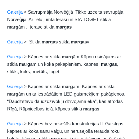
Galerija
> Savrupmāja Norvēģijā Tikko uzcelta savrupāja
Norvēģijā. Ar lielu jumta terasi un SIA TOGET stikla
marg
ām . terase stikla
margas
Galerija
> Stikla
margas
stikla
margas
v
Galerija
> Kāpnes ar stikla
marg
ām Kāpņu risinājums ar
stikla
marg
ām un koka pakāpieniem. kāpnes,
margas
,
stikls, koks,
metāl
s, toget
Galerija
> Kāpnes ar stikla
marg
ām Kāpnes ar stikla
marg
ām un ar iestrādātiem LED gaismekļiem pakāpienos.
“Daudzstāvu daudzdzīvokļu dzīvojamā ēka”, kas atrodas
Rīgā, Rūpniecības ielā. kāpnes stikla
margas
Galerija
> Kāpnes bez nesošās konstrukcijas II Gaisīgas
kāpnes ar koka sānu vaigu, un nerūsējošā tērauda roku
balstu. kāpnes, stikla
margas
, koka pakāpieni, nerūsējošā