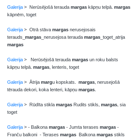
Galerija
> Nerūsējošā terauda
margas
kāpņu telpā.
margas
kāpnēm, toget
Galerija
> Otrā stāva
margas
nerusejosais
terauds_
margas
_nerusejosa terauda
margas
_toget_atrija
margas
Galerija
> Nerūsējošā terauda
margas
un roku balsts
kāpņu telpā.
margas
, lenteris, toget
Galerija
> Ātrija
marg
u kopskats.
margas
, nerusejošā
tērauda dekori, koka lenteri, kāpņu
margas
.
Galerija
> Rūdīta stikla
margas
Rudits stikls,
margas
, sia
toget
Galerija
> - Balkona
margas
- Jumta terases
margas
-
Franču balkoni - Terases
margas
Balkona
margas
stikls