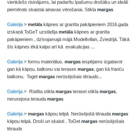
vienkāršs risinājums, lai padarītu īpašumu drošāku un ideāli
piemērots skaistai ainavas vērošanai. Stikla
margas
Galerija
>
metāla
kāpnes ar granīta pakāpieniem 2016.gada
izskaņā ToGeT uzstādīja
metāla
kāpnes ar granīta
pakāpieniem , dzīvojamajā mājā Modellvillan, Zviedrijā. Tākā
šīs kāpnes ēkā kalpo arī kā evakuācijas ...
Galerija
> formu materiālus.
margas
iespējams izgatavot
gan kā kāpņu, balkonu vai terases
margas
, gan kā franču
balkonu. Toget
margas
nerūsējošais tērauds...
Galerija
> Rūdīta stikla
margas
terasei stikla
margas
,
nerusejosa terauda
margas
Galerija
>
margas
kāpņu telpā Nerūsējošā tērauda
margas
kāpņu telpā. Droši un skaisti . ToGet
margas
nerūsējošais
tērauds