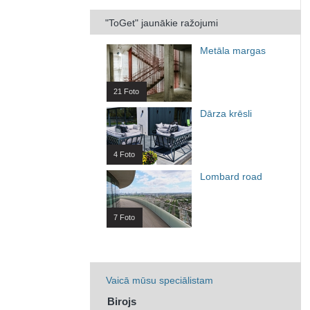
"ToGet" jaunākie ražojumi
Metāla margas
21 Foto
Dārza krēsli
4 Foto
Lombard road
7 Foto
Vaicā mūsu speciālistam
Birojs