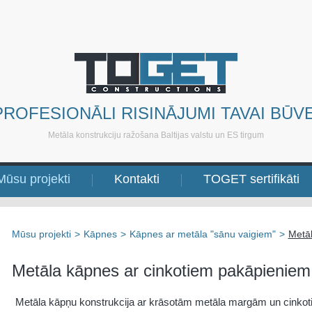
PROFESIONĀLI RISINĀJUMI TAVAI BŪVE
Metāla konstrukciju ražošana Baltijas valstu un ES tirgum
Mūsu projekti
Kontakti
TOGET sertifikāti
Mūsu projekti
>
Kāpnes
>
Kāpnes ar metāla "sānu vaigiem"
>
Metāl
Metāla kāpnes ar cinkotiem pakāpieniem
Metāla kāpņu konstrukcija ar krāsotām metāla margām un cinkot