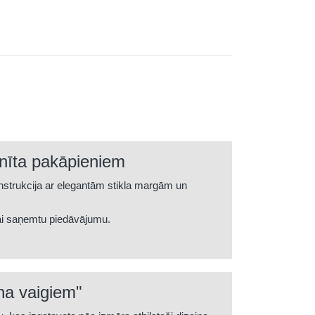
nīta pakāpieniem
trukcija ar elegantām stikla margām un
ai saņemtu piedāvājumu.
na vaigiem"