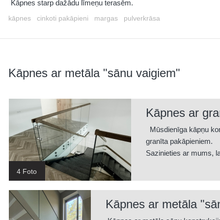
Kāpnes starp dažādu līmeņu terasēm.
kāpnes
cinkoti pakāpieni
margas
pulverkrāsa
Kāpnes ar metāla "sānu vaigiem"
Kāpnes ar gra
Mūsdienīga kāpņu kons
granīta pakāpieniem.
Sazinieties ar mums, l
4 Foto
Kāpnes ar metāla "sā