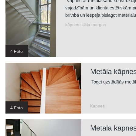
Kāpnes ar metāla sānu konstrukciju,
vajadzībām un klienta estētiskām p
brīvība un iespēja pielāgot materiālu
neatkārtojamas kompozīcijas.
kāpnes stikla margas
4 Foto
Metāla kāpne
Toget uzstādītās metā
Kāpnes
4 Foto
Metāla kāpnes