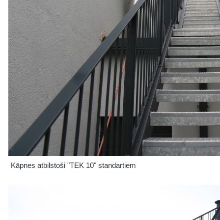
Kāpnes atbilstoši "TEK 10" standartiem