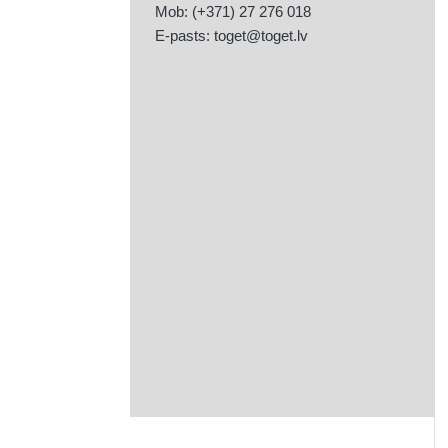
Mob: (+371) 27 276 018
E-pasts:
toget@toget.lv