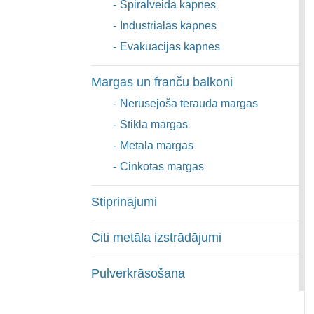
-
Spirālveida kāpnes
-
Industriālās kāpnes
-
Evakuācijas kāpnes
Margas un franču balkoni
-
Nerūsējošā tērauda margas
-
Stikla margas
-
Metāla margas
-
Cinkotas margas
Stiprinājumi
Citi metāla izstrādājumi
Pulverkrāsošana