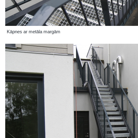
Kāpnes ar metāla margām