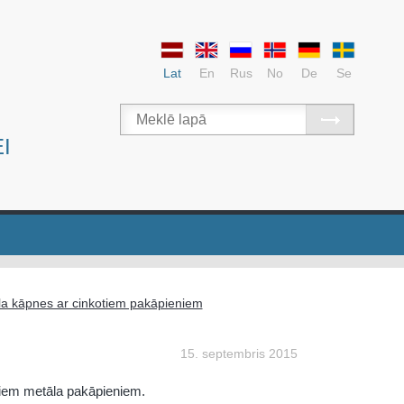
Lat
En
Rus
No
De
Se
I
a kāpnes ar cinkotiem pakāpieniem
15. septembris 2015
iem metāla pakāpieniem.