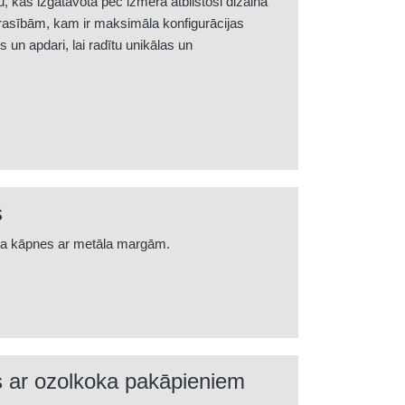
 kas izgatavota pēc izmēra atbilstoši dizaina
rasībām, kam ir maksimāla konfigurācijas
s un apdari, lai radītu unikālas un
s
la kāpnes ar metāla margām.
 ar ozolkoka pakāpieniem