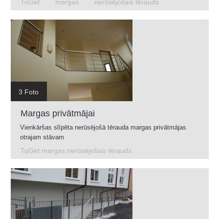
ToGet
margas
nerūsējošais tērauds
3 Foto
Margas privātmājai
Vienkāršas slīpēta nerūsējošā tērauda margas privātmājas
otrajam stāvam
ToGet margas nerūsējošais tērauds