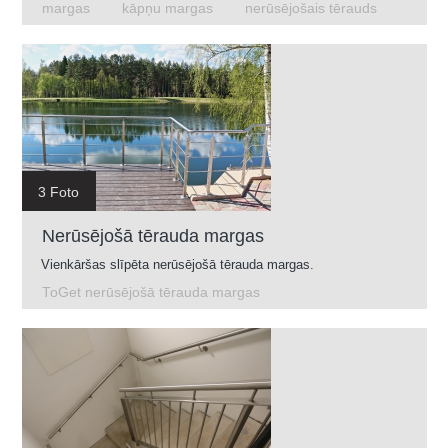
margas
kāpņu margas
nerūsējošais tērauds
3 Foto
Nerūsējošā tērauda margas
Vienkāršas slīpēta nerūsējošā tērauda margas.
ToGet nerūsējošā tērauda margas