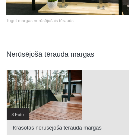
Toget margas nerūsējošais tērauds
Nerūsējošā tērauda margas
3 Foto
Krāsotas nerūsējošā tērauda margas