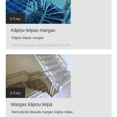
3 Foto
Kāpņu telpas margas
Kāpņu telpas margas
ToGet margas nerūsējošais tērauds
3 Foto
Margas kāpņu telpā
Nerūsējošā tērauda margas kāpņu telpai.