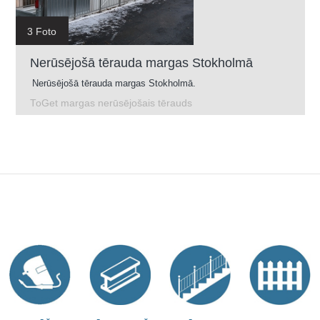
3 Foto
Nerūsējošā tērauda margas Stokholmā
Nerūsējošā tērauda margas Stokholmā.
ToGet margas nerūsējošais tērauds