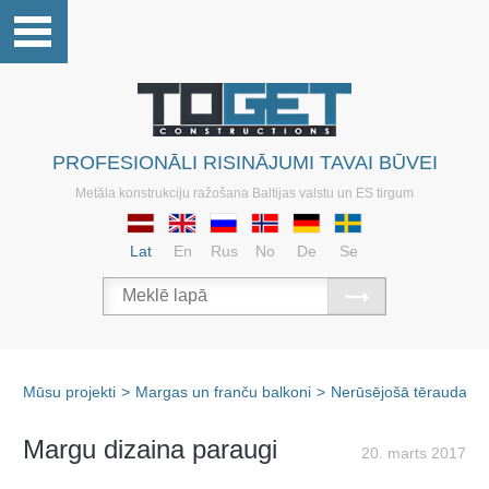
PROFESIONĀLI RISINĀJUMI TAVAI BŪVEI
Metāla konstrukciju ražošana Baltijas valstu un ES tirgum
Lat
En
Rus
No
De
Se
Mūsu projekti
>
Margas un franču balkoni
>
Nerūsējošā tērauda m
Margu dizaina paraugi
20. marts 2017