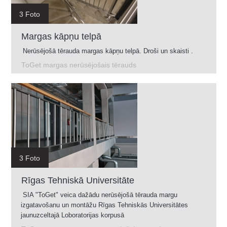
3 Foto
Margas kāpņu telpā
Nerūsējošā tērauda margas kāpņu telpā. Droši un skaisti .
ToGet margas nerūsējošais tērauds
3 Foto
Rīgas Tehniskā Universitāte
SIA "ToGet" veica dažādu nerūsējošā tērauda margu
izgatavošanu un montāžu Rīgas Tehniskās Universitātes
jaunuzceltajā Loboratorijas korpusā