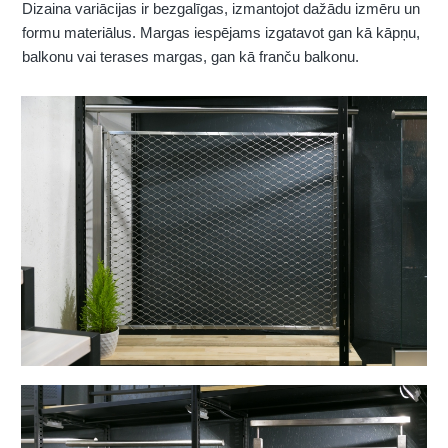
Dizaina variācijas ir bezgalīgas, izmantojot dažādu izmēru un
formu materiālus. Margas iespējams izgatavot gan kā kāpņu,
balkonu vai terases margas, gan kā franču balkonu.