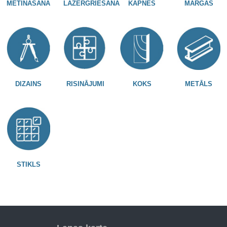
METINĀŠANA
LĀZERGRIEŠANA
KĀPNES
MARGAS
DIZAINS
RISINĀJUMI
KOKS
METĀLS
STIKLS