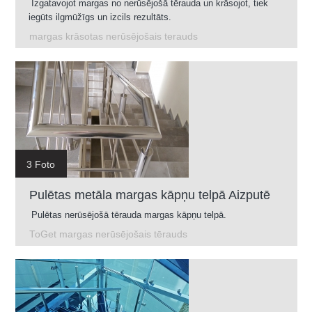
Izgatavojot margas no nerūsējošā tērauda un krāsojot, tiek
iegūts ilgmūžīgs un izcils rezultāts.
margas krāsotas nerūsējošais terauds
3 Foto
Pulētas metāla margas kāpņu telpā Aizputē
Pulētas nerūsējošā tērauda margas kāpņu telpā.
ToGet margas nerūsējošais tērauds