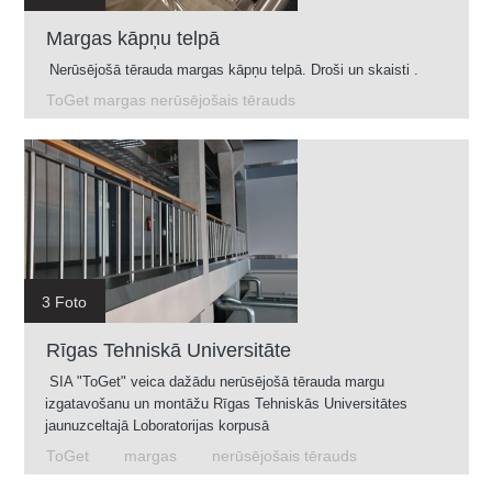
Margas kāpņu telpā
Nerūsējošā tērauda margas kāpņu telpā. Droši un skaisti .
ToGet margas nerūsējošais tērauds
3 Foto
Rīgas Tehniskā Universitāte
SIA "ToGet" veica dažādu nerūsējošā tērauda margu
izgatavošanu un montāžu Rīgas Tehniskās Universitātes
jaunuzceltajā Loboratorijas korpusā
ToGet
margas
nerūsējošais tērauds