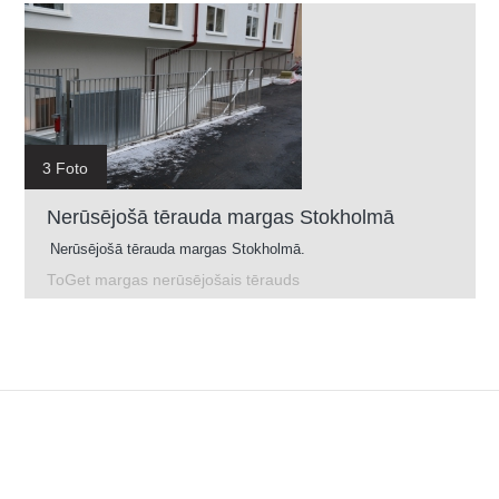
3 Foto
Nerūsējošā tērauda margas Stokholmā
Nerūsējošā tērauda margas Stokholmā.
ToGet margas nerūsējošais tērauds