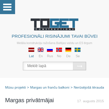
PROFESIONĀLI RISINĀJUMI TAVAI BŪVEI
Metāla konstrukciju ražošana Baltijas valstu un ES tirgum
Lat
En
Rus
No
De
Se
Mūsu projekti
>
Margas un franču balkoni
>
Nerūsējošā tērauda m
Margas privātmājai
17. augusts 2015