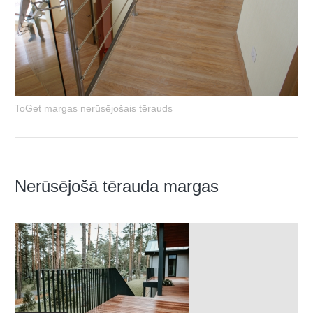
ToGet margas nerūsējošais tērauds
Nerūsējošā tērauda margas