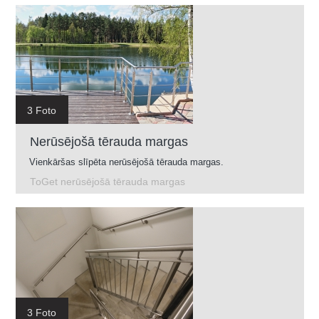
3 Foto
Nerūsējošā tērauda margas
Vienkāršas slīpēta nerūsējošā tērauda margas.
ToGet nerūsējošā tērauda margas
3 Foto