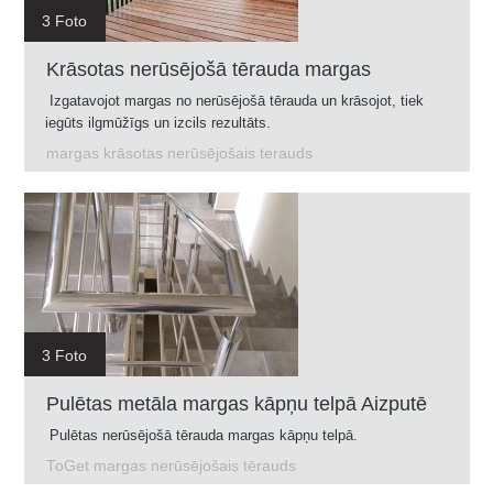
3 Foto
Krāsotas nerūsējošā tērauda margas
Izgatavojot margas no nerūsējošā tērauda un krāsojot, tiek
iegūts ilgmūžīgs un izcils rezultāts.
margas krāsotas nerūsējošais terauds
3 Foto
Pulētas metāla margas kāpņu telpā Aizputē
Pulētas nerūsējošā tērauda margas kāpņu telpā.
ToGet margas nerūsējošais tērauds