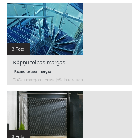
3 Foto
Kāpņu telpas margas
Kāpņu telpas margas
ToGet margas nerūsējošais tērauds
3 Foto