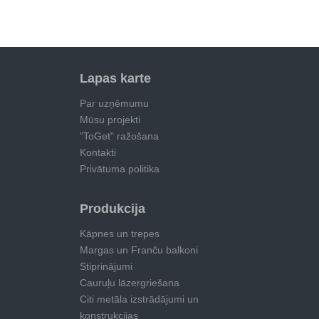
Lapas karte
Par uzņēmumu
Mūsu projekti
"ToGet" ražošana
Kontakti
Privātuma politika
Produkcija
Kāpnes un trepes
Margas un Franču balkoni
Stiprinājumi
Cauruļu lāzergriešana
Citi metāla izstrādājumi un
konstrukcijas