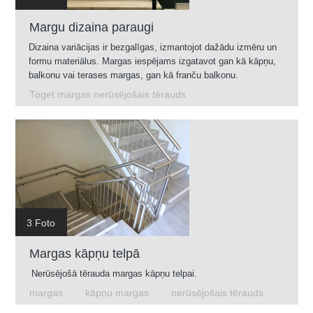
Margu dizaina paraugi
Dizaina variācijas ir bezgalīgas, izmantojot dažādu izmēru un
formu materiālus. Margas iespējams izgatavot gan kā kāpņu,
balkonu vai terases margas, gan kā franču balkonu.
Toget margas nerūsējošais tērauds
3 Foto
Margas kāpņu telpā
Nerūsējošā tērauda margas kāpņu telpai.
margas
kāpņu margas
nerūsējošais tērauds