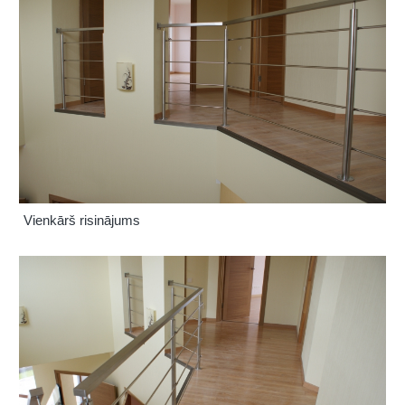
Vienkārš risinājums