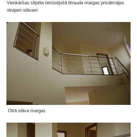
Vienkāršas slīpēta nerūsējošā tērauda margas privātmājas
otrajam stāvam
Otrā stāva margas