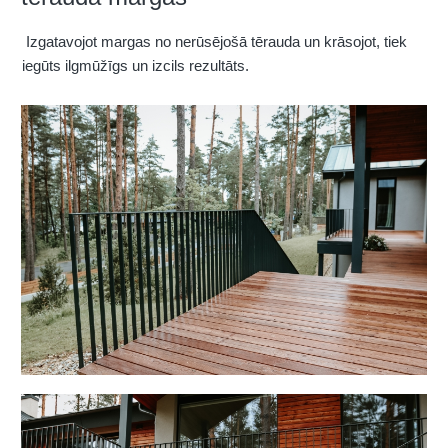
Izgatavojot margas no nerūsējošā tērauda un krāsojot, tiek
iegūts ilgmūžīgs un izcils rezultāts.