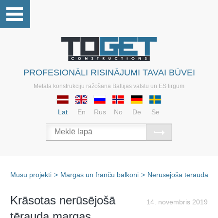
PROFESIONĀLI RISINĀJUMI TAVAI BŪVEI
Metāla konstrukciju ražošana Baltijas valstu un ES tirgum
Lat
En
Rus
No
De
Se
Mūsu projekti
>
Margas un franču balkoni
>
Nerūsējošā tērauda m
Krāsotas nerūsējošā
14. novembris 2019
tērauda margas