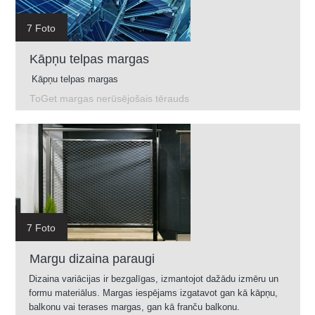
7 Foto
Kāpņu telpas margas
Kāpņu telpas margas
ToGet margas nerūsējošais tērauds
7 Foto
Margu dizaina paraugi
Dizaina variācijas ir bezgalīgas, izmantojot dažādu izmēru un
formu materiālus. Margas iespējams izgatavot gan kā kāpņu,
balkonu vai terases margas, gan kā franču balkonu.