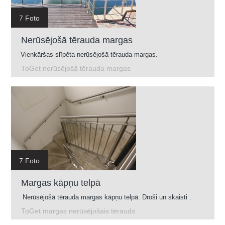
7 Foto
Nerūsējošā tērauda margas
Vienkāršas slīpēta nerūsējošā tērauda margas.
ToGet nerūsējošā tērauda margas
7 Foto
Margas kāpņu telpā
Nerūsējošā tērauda margas kāpņu telpā. Droši un skaisti .
ToGet margas nerūsējošais tērauds