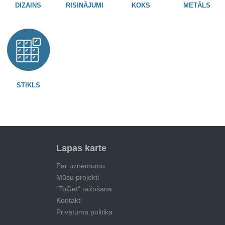
DIZAINS
RISINĀJUMI
KOKS
METĀLS
STIKLS
Lapas karte
Par uzņēmumu
Mūsu projekti
"ToGet" ražošana
Kontakti
Privātuma politika