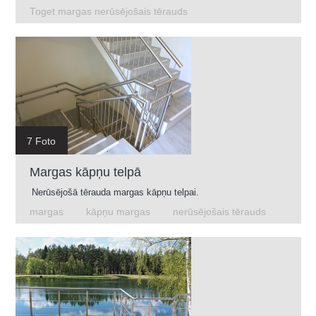
Toget margas nerūsējošais tērauds
7 Foto
Margas kāpņu telpā
Nerūsējošā tērauda margas kāpņu telpai.
margas
kāpņu margas
nerūsējošais tērauds