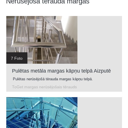
Nerūsējošā tērauda margas
7 Foto
Pulētas metāla margas kāpņu telpā Aizputē
Pulētas nerūsējošā tērauda margas kāpņu telpā.
ToGet margas nerūsējošais tērauds