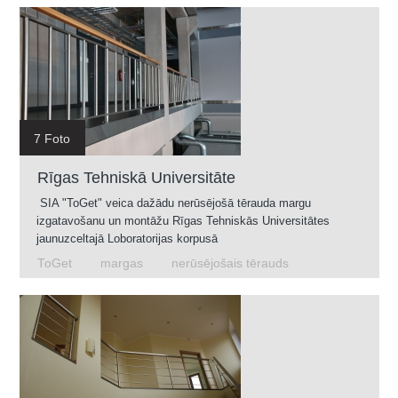
7 Foto
Rīgas Tehniskā Universitāte
SIA "ToGet" veica dažādu nerūsējošā tērauda margu
izgatavošanu un montāžu Rīgas Tehniskās Universitātes
jaunuzceltajā Loboratorijas korpusā
ToGet
margas
nerūsējošais tērauds