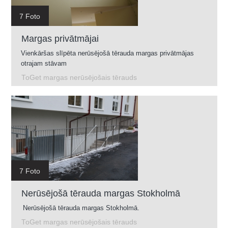
7 Foto
Margas privātmājai
Vienkāršas slīpēta nerūsējošā tērauda margas privātmājas
otrajam stāvam
ToGet margas nerūsējošais tērauds
7 Foto
Nerūsējošā tērauda margas Stokholmā
Nerūsējošā tērauda margas Stokholmā.
ToGet margas nerūsējošais tērauds