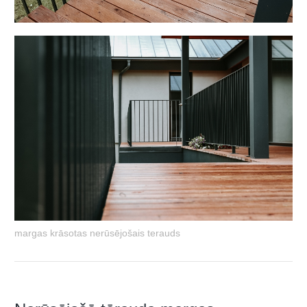
margas krāsotas nerūsējošais terauds