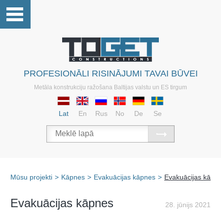
PROFESIONĀLI RISINĀJUMI TAVAI BŪVEI
Metāla konstrukciju ražošana Baltijas valstu un ES tirgum
Lat
En
Rus
No
De
Se
Mūsu projekti
>
Kāpnes
>
Evakuācijas kāpnes
>
Evakuācijas kāpn
Evakuācijas kāpnes
28. jūnijs 2021