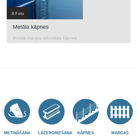
8 Foto
Metāla kāpnes
Metāla margas tehniskās kāpnes
METINĀŠANA
LĀZERGRIEŠANA
KĀPNES
MARGAS