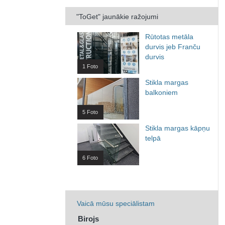
"ToGet" jaunākie ražojumi
Rūtotas metāla
durvis jeb Franču
durvis
1 Foto
Stikla margas
balkoniem
5 Foto
Stikla margas kāpņu
telpā
6 Foto
Vaicā mūsu speciālistam
Birojs