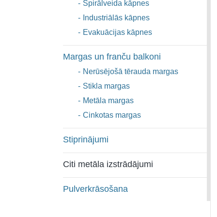
-
Spirālveida kāpnes
-
Industriālās kāpnes
-
Evakuācijas kāpnes
Margas un franču balkoni
-
Nerūsējošā tērauda margas
-
Stikla margas
-
Metāla margas
-
Cinkotas margas
Stiprinājumi
Citi metāla izstrādājumi
Pulverkrāsošana