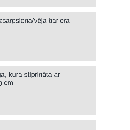
zsargsiena/vēja barjera
, kura stiprināta ar
tņiem