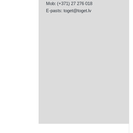
Mob: (+371) 27 276 018
E-pasts:
toget@toget.lv