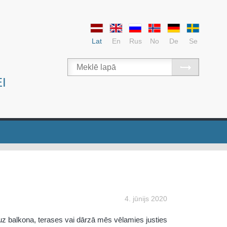
Lat
En
Rus
No
De
Se
I
4. jūnijs 2020
uz balkona, terases vai dārzā mēs vēlamies justies