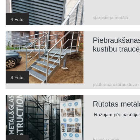
starpsiena metāla
4 Foto
Piebraukšanas
kustību trauc
4 Foto
platforma uzbrauktuve 
Rūtotas metāla
Ražojam pēc pasūtījum
Franču durvis