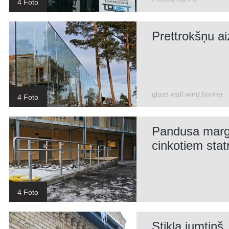
4 Foto
Prettrokšņu ai
glass wall wind barrier
4 Foto
Pandusa marga
cinkotiem sta
4 Foto
Stikla jumtiņš