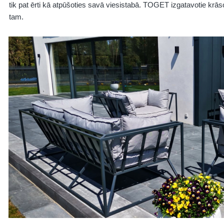
tik pat ērti kā atpūšoties savā viesistabā. TOGET izgatavotie krāso
tam.