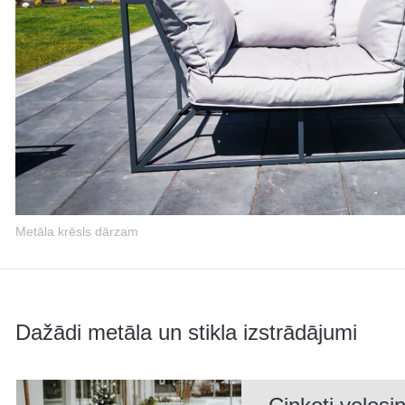
Metāla krēsls dārzam
Dažādi metāla un stikla izstrādājumi