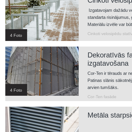
Cinkoti velosip
Izgatavojam dažādu ve
standarta risinājumus, g
Materiālu izvēle var bū
Cinkoti velosipēdu statīv
4 Foto
Dekoratīvās f
izgatavošana
Cor-Ten ir tērauds ar ne
Patinas slānis sākotnēji
arvien tumšāks.
4 Foto
Daudzstāvu autostāvvie
Cor-Ten fasāde
Metāla starps