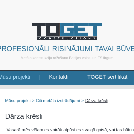
PROFESIONĀLI RISINĀJUMI TAVAI BŪVE
Metāla konstrukciju ražošana Baltijas valstu un ES tirgum
Mūsu projekti
Kontakti
TOGET sertifikāti
Mūsu projekti
>
Citi metāla izstrādājumi
>
Dārza krēsli
Dārza krēsli
Vasarā mēs vēlamies vairāk atpūsties svaigā gaisā, vai tas būtu 