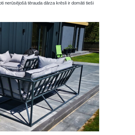
ti nerūsējošā tērauda dārza krēsli ir domāti tieši