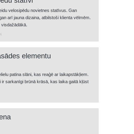
ēdu statīvi
idu velosipēdu novietnes statīvus. Gan
an arī jauna dizaina, atbilstoši klienta vēlmēm.
t visdažādākā.
i
asādes elementu
lielu patina slāni, kas reaģē ar laikapstākļiem.
 ir sarkanīgi brūnā krāsā, kas laika gaitā kļūst
tas fasādes darbi - Rinkeby, Zviedrijā.
iena