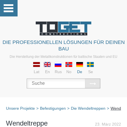
DIE PROFESSIONELLEN LÖSUNGEN FÜR DEINEN
BAU
Die Herstellung der Metallkonstruktionen für baltische Staaten und EU
Lat
En
Rus
No
De
Se
Unsere Projekte
>
Befestigungen
>
Die Wendeltreppen
>
Wendelt
Wendeltreppe
23. März 2022