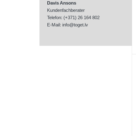
Davis Ansons
Kundenfachberater
Telefon: (+371) 26 164 802
E-Mail:
info@toget.lv