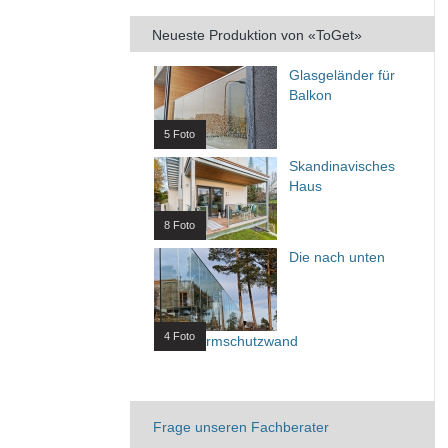
Neueste Produktion von «ToGet»
Glasgeländer für
Balkon
5 Foto
Skandinavisches
Haus
8 Foto
Die nach unten
4 Foto
Wind/Lärmschutzwand
Frage unseren Fachberater