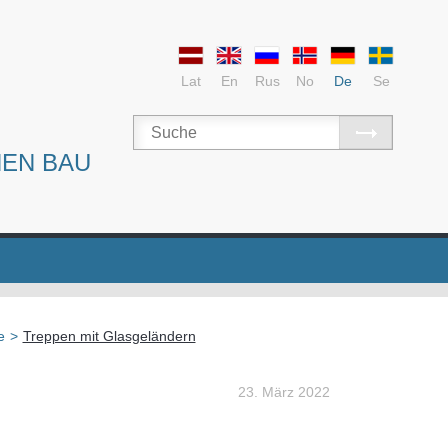
Lat
En
Rus
No
De
Se
NEN BAU
e
>
Treppen mit Glasgeländern
23. März 2022