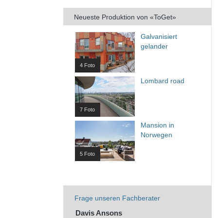
Neueste Produktion von «ToGet»
Galvanisiert
gelander
4 Foto
Lombard road
7 Foto
Mansion in
Norwegen
5 Foto
Frage unseren Fachberater
Davis Ansons