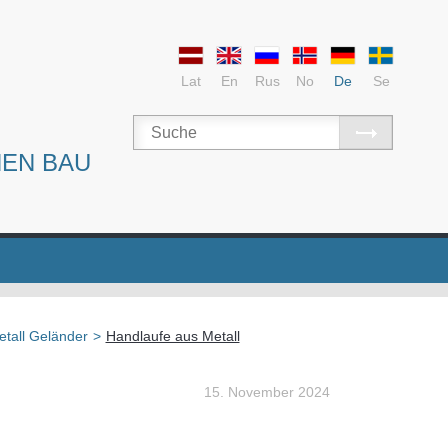
Lat
En
Rus
No
De
Se
NEN BAU
tall Geländer
>
Handlaufe aus Metall
15. November 2024