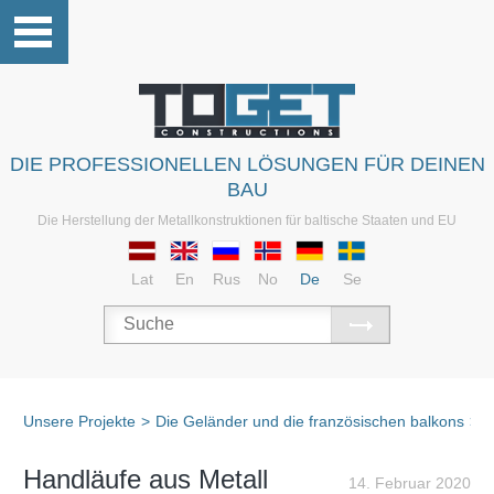
DIE PROFESSIONELLEN LÖSUNGEN FÜR DEINEN
BAU
Die Herstellung der Metallkonstruktionen für baltische Staaten und EU
Lat
En
Rus
No
De
Se
Unsere Projekte
>
Die Geländer und die französischen balkons
>
V
Handläufe aus Metall
14. Februar 2020