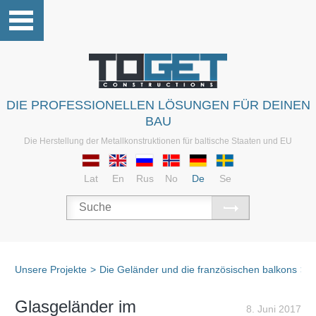
DIE PROFESSIONELLEN LÖSUNGEN FÜR DEINEN
BAU
Die Herstellung der Metallkonstruktionen für baltische Staaten und EU
Lat
En
Rus
No
De
Se
Unsere Projekte
>
Die Geländer und die französischen balkons
>
D
Glasgeländer im
8. Juni 2017