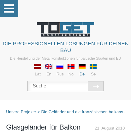
DIE PROFESSIONELLEN LÖSUNGEN FÜR DEINEN
BAU
Die Herstellung der Metallkonstruktionen für baltische Staaten und EU
Lat
En
Rus
No
De
Se
Unsere Projekte
>
Die Geländer und die französischen balkons
>
D
Glasgeländer für Balkon
21. August 2018