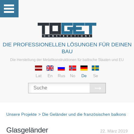
DIE PROFESSIONELLEN LÖSUNGEN FÜR DEINEN
BAU
Die Herstellung der Metallkonstruktionen für baltische Staaten und EU
Lat
En
Rus
No
De
Se
Unsere Projekte
>
Die Geländer und die französischen balkons
>
D
Glasgeländer
22. März 2019