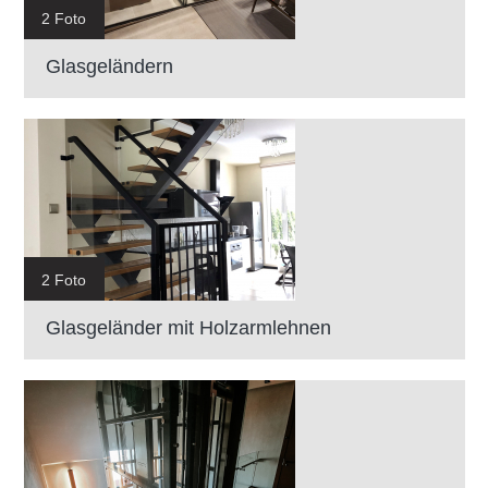
2 Foto
Glasgeländern
2 Foto
Glasgeländer mit Holzarmlehnen