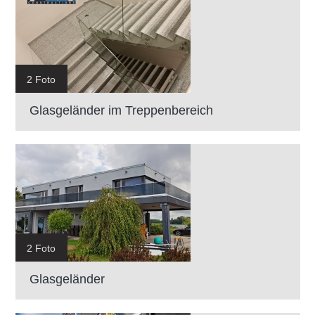
2 Foto
Glasgeländer im Treppenbereich
2 Foto
Glasgeländer