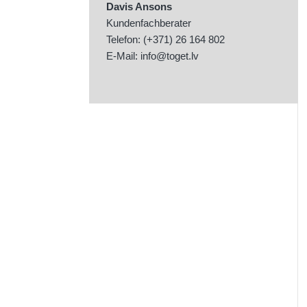
Davis Ansons
Kundenfachberater
Telefon: (+371) 26 164 802
E-Mail:
info@toget.lv