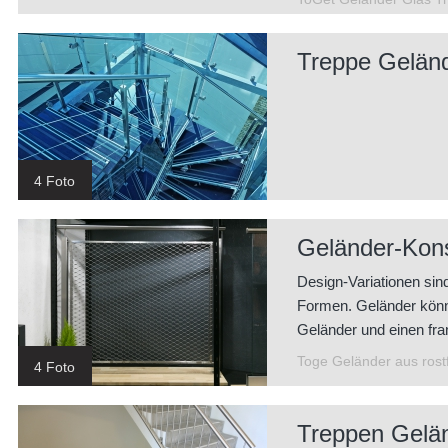
Treppe Gelän
4 Foto
Geländer-Kons
Design-Variationen sin
Formen. Geländer könn
Geländer und einen f
Toge Geländer aus rost
4 Foto
Treppen Gelä