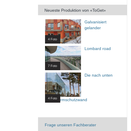
Neueste Produktion von «ToGet»
Galvanisiert
gelander
4 Foto
Lombard road
7 Foto
Die nach unten
4 Foto
Wind/Lärmschutzwand
Frage unseren Fachberater