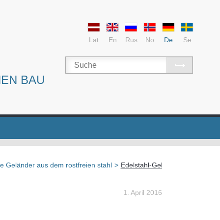
Lat
En
Rus
No
De
Se
NEN BAU
e Geländer aus dem rostfreien stahl
>
Edelstahl-Geländer in Stockhol
1. April 2016