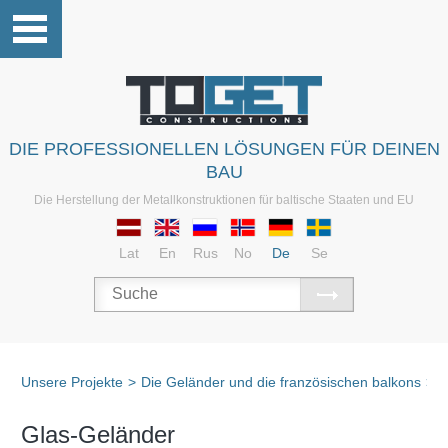
DIE PROFESSIONELLEN LÖSUNGEN FÜR DEINEN
BAU
Die Herstellung der Metallkonstruktionen für baltische Staaten und EU
Lat
En
Rus
No
De
Se
Unsere Projekte
>
Die Geländer und die französischen balkons
>
D
Glas-Geländer